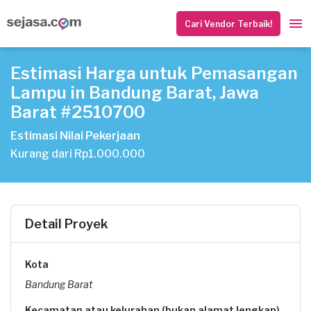
Cari Vendor Terbaik!
Estimasi Harga untuk Pemasangan
Lampu in Bandung Barat, Jawa
Barat #2510700
Estimasi Nilai Pekerjaan
Kurang dari Rp1.000.000
Detail Proyek
Kota
Bandung Barat
Kecamatan atau kelurahan (bukan alamat lengkap)