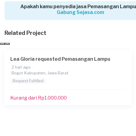
Depok, Jawa Barat
Apakah kamu penyedia jasa Pemasangan Lampu
Request Fulfilled
Gabung Sejasa.com
Kurang dari Rp1.000.000
Related Project
Rachel Vie requested Pemasangan Lampu
28 hari yang lalu
Lea Gloria requested Pemasangan Lampu
Bandung, Jawa Barat
2 hari ago
Request Fulfilled
Bogor Kabupaten, Jawa Barat
Request Fulfilled
Kurang dari Rp1.000.000
Wilda requested Pemasangan Lampu
29 hari yang lalu
Cirebon, Jawa Barat
Request Fulfilled