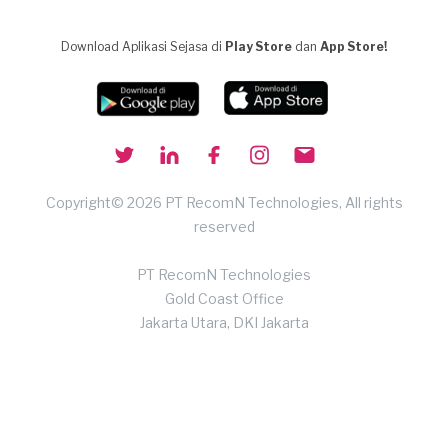
Download Aplikasi Sejasa di
Play Store
dan
App Store!
Copyright© 2026 PT RecomN Technologies, All rights
reserved
PT RecomN Technologies
Gold Coast Office
Jakarta Utara, DKI Jakarta