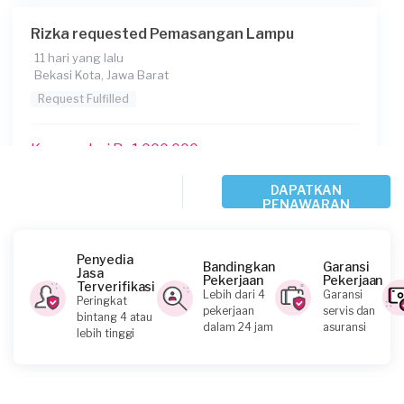
Rizka requested Pemasangan Lampu
11 hari yang lalu
Bekasi Kota, Jawa Barat
Request Fulfilled
Kurang dari Rp1.000.000
DAPATKAN
PENAWARAN
Amanda requested Pemasangan Lampu
23 hari yang lalu
Depok, Jawa Barat
Penyedia
Bandingkan
Garansi
Jasa
Request Fulfilled
Pekerjaan
Pekerjaan
Terverifikasi
Lebih dari 4
Garansi
Peringkat
pekerjaan
servis dan
bintang 4 atau
dalam 24 jam
asuransi
lebih tinggi
Virdie requested Pemasangan Lampu
26 hari yang lalu