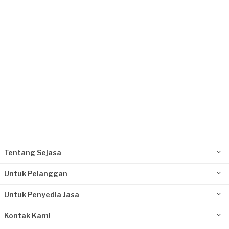
Husen requested Pemasangan Lampu
Sekitar sebulan yang lalu
Depok, Jawa Barat
Request Fulfilled
Tentang Sejasa
Untuk Pelanggan
Untuk Penyedia Jasa
Kontak Kami