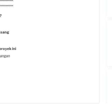
***********
***********
?
asang
proyek ini
uangan