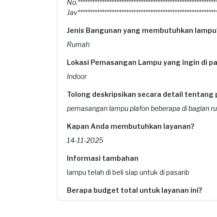
No.*********************************************************
Jav*********************************************************
Jenis Bangunan yang membutuhkan lampu
Rumah
Lokasi Pemasangan Lampu yang ingin di p
Indoor
Tolong deskripsikan secara detail tentang 
pemasangan lampu plafon beberapa di bagian r
Kapan Anda membutuhkan layanan?
14-11-2025
Informasi tambahan
lampu telah di beli siap untuk di pasanb
Berapa budget total untuk layanan ini?
Kurang dari Rp1.000.000