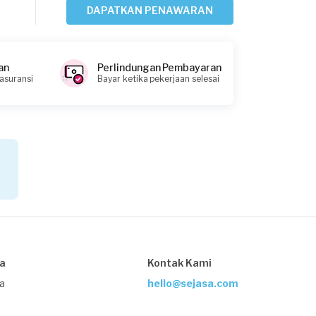
DAPATKAN PENAWARAN
Amanda requested Pemasangan
Lampu
an
Perlindungan Pembayaran
24 hari yang lalu
 asuransi
Bayar ketika pekerjaan selesai
Depok, Jawa Barat
Request Fulfilled
Virdie requested Pemasangan Lampu
27 hari yang lalu
Depok, Jawa Barat
Request Fulfilled
sa
Kontak Kami
Kurang dari Rp1.000.000
ja
hello@sejasa.com
Rachel Vie requested Pemasangan