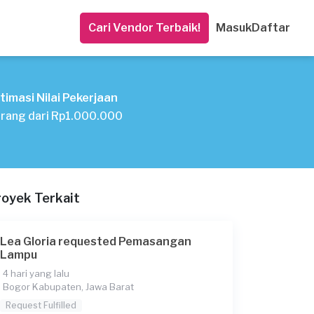
Cari Vendor Terbaik!
Masuk
Daftar
timasi Nilai Pekerjaan
rang dari Rp1.000.000
royek Terkait
Lea Gloria requested Pemasangan
Lampu
4 hari yang lalu
Bogor Kabupaten, Jawa Barat
Request Fulfilled