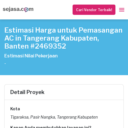
Cari Vendor Terbaik!
Estimasi Harga untuk Pemasangan
AC in Tangerang Kabupaten,
Banten #2469352
Estimasi Nilai Pekerjaan
-
Detail Proyek
Kota
Tigaraksa, Pasir Nangka, Tangerang Kabupaten
Kapan Anda membutuhkan layanan ini?