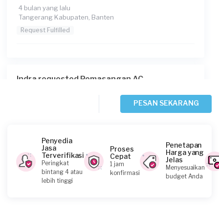
4 bulan yang lalu
Tangerang Kabupaten, Banten
Request Fulfilled
Indra requested Pemasangan AC
4 bulan yang lalu
Tangerang Kabupaten, Banten
PESAN SEKARANG
Request Fulfilled
Penyedia
Penetapan
Jasa
Proses
Harga yang
Terverifikasi
Cepat
Jelas
Arin Nisa requested Pemasangan AC
Peringkat
1 jam
Menyesuaikan
bintang 4 atau
konfirmasi
5 bulan yang lalu
budget Anda
lebih tinggi
Tangerang Selatan, Banten
Request Fulfilled