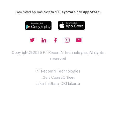
Download Aplikasi Sejasa di
Play Store
dan
App Store!
Copyright© 2026 PT RecomN Technologies, All rights
reserved
PT RecomN Technologies
Gold Coast Office
Jakarta Utara, DKI Jakarta