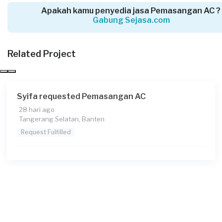
Apakah kamu penyedia jasa Pemasangan AC ?
Gabung Sejasa.com
Josua requested Pemasangan AC
5 bulan yang lalu
Tangerang Kabupaten, Banten
Related Project
Request Fulfilled
Syifa requested Pemasangan AC
28 hari ago
Asya requested Pemasangan AC
Tangerang Selatan, Banten
5 bulan yang lalu
Request Fulfilled
Tangerang Kota, Banten
Request Fulfilled
Brigitta requested Pemasangan AC
10 bulan yang lalu
Tangerang Kota, Banten