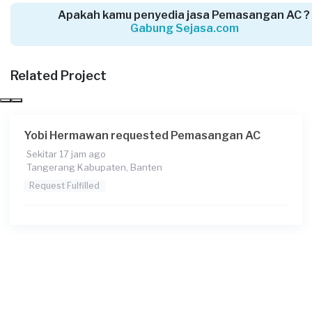
Apakah kamu penyedia jasa Pemasangan AC ?
Gabung Sejasa.com
Arin Nisa requested Pemasangan AC
5 bulan yang lalu
Tangerang Selatan, Banten
Related Project
Request Fulfilled
Yobi Hermawan requested Pemasangan AC
Sekitar 17 jam ago
Josua requested Pemasangan AC
Tangerang Kabupaten, Banten
5 bulan yang lalu
Request Fulfilled
Tangerang Kabupaten, Banten
Request Fulfilled
Asya requested Pemasangan AC
5 bulan yang lalu
Tangerang Kota, Banten