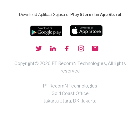
Download Aplikasi Sejasa di
Play Store
dan
App Store!
Copyright© 2026 PT RecomN Technologies, All rights
reserved
PT RecomN Technologies
Gold Coast Office
Jakarta Utara, DKI Jakarta