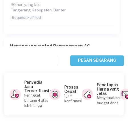
30 hari yang lalu
Tangerang Kabupaten, Banten
Request Fulfilled
Nanang requested Pemasangan AC
4 bulan yang lalu
Tangerang Kabupaten, Banten
PESAN SEKARANG
Request Fulfilled
Penyedia
Penetapan
Jasa
Proses
Harga yang
Terverifikasi
Cepat
Jelas
Indra requested Pemasangan AC
Peringkat
1 jam
Menyesuaikan
bintang 4 atau
konfirmasi
4 bulan yang lalu
budget Anda
lebih tinggi
Tangerang Kabupaten, Banten
Request Fulfilled