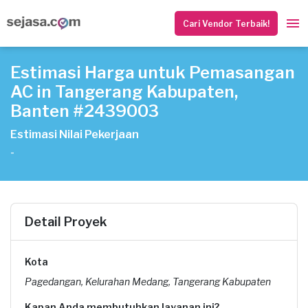
Cari Vendor Terbaik!
Estimasi Harga untuk Pemasangan
AC in Tangerang Kabupaten,
Banten #2439003
Estimasi Nilai Pekerjaan
-
Detail Proyek
Kota
Pagedangan, Kelurahan Medang, Tangerang Kabupaten
Kapan Anda membutuhkan layanan ini?