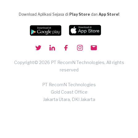
Download Aplikasi Sejasa di
Play Store
dan
App Store!
Copyright© 2026 PT RecomN Technologies, All rights
reserved
PT RecomN Technologies
Gold Coast Office
Jakarta Utara, DKI Jakarta