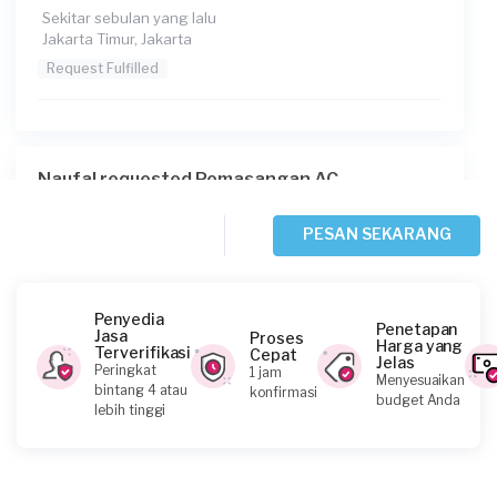
Sekitar sebulan yang lalu
Jakarta Timur, Jakarta
Request Fulfilled
Naufal requested Pemasangan AC
5 bulan yang lalu
Jakarta Selatan, Jakarta
PESAN SEKARANG
Request Fulfilled
Penyedia
Penetapan
Jasa
Proses
Harga yang
Terverifikasi
Cepat
Jelas
Randhy requested Pemasangan AC
Peringkat
1 jam
Menyesuaikan
bintang 4 atau
konfirmasi
5 bulan yang lalu
budget Anda
lebih tinggi
Jakarta Pusat, Jakarta
Request Fulfilled