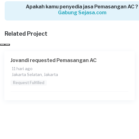
Apakah kamu penyedia jasa Pemasangan AC ?
Gabung Sejasa.com
Hani Subakti requested Pemasangan AC
5 bulan yang lalu
Jakarta Selatan, Jakarta
Related Project
Request Fulfilled
Jovandi requested Pemasangan AC
11 hari ago
Widya requested Pemasangan AC
Jakarta Selatan, Jakarta
6 bulan yang lalu
Request Fulfilled
Jakarta Selatan, Jakarta
Request Fulfilled
Kusdiyanto requested Pemasangan AC
6 bulan yang lalu
Jakarta Timur, Jakarta