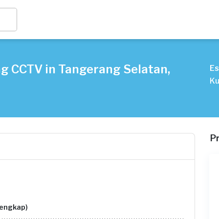
g CCTV in Tangerang Selatan,
Es
Ku
P
lengkap)