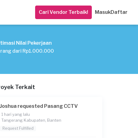
Cari Vendor Terbaik!
Masuk
Daftar
timasi Nilai Pekerjaan
rang dari Rp1.000.000
royek Terkait
Joshua requested Pasang CCTV
1 hari yang lalu
Tangerang Kabupaten, Banten
Request Fulfilled