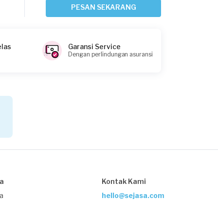
Tangerang Kabupaten, Banten
PESAN SEKARANG
Request Fulfilled
elas
Garansi Service
Dengan perlindungan asuransi
Rizkie requested Pasang CCTV
27 hari yang lalu
Tangerang Kabupaten, Banten
Request Fulfilled
Echa requested Pasang CCTV
Sekitar sebulan yang lalu
Tangerang Selatan, Banten
sa
Kontak Kami
Request Fulfilled
ja
hello@sejasa.com