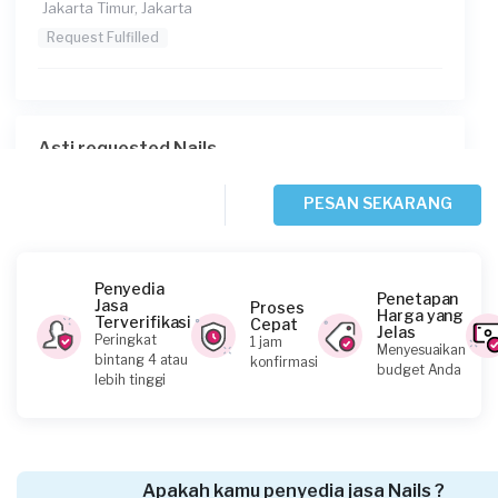
Jakarta Timur, Jakarta
Request Fulfilled
Asti requested Nails
25 hari yang lalu
Jakarta Selatan, Jakarta
PESAN SEKARANG
Request Fulfilled
Penyedia
Penetapan
Jasa
Proses
Harga yang
Terverifikasi
Cepat
Jelas
Nora Nala requested Nails
Peringkat
1 jam
Menyesuaikan
bintang 4 atau
konfirmasi
27 hari yang lalu
budget Anda
lebih tinggi
Jakarta Selatan, Jakarta
Request Fulfilled
Apakah kamu penyedia jasa Nails ?