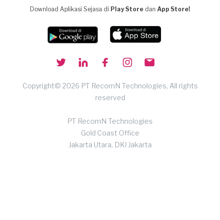
Download Aplikasi Sejasa di
Play Store
dan
App Store!
Copyright© 2026 PT RecomN Technologies, All rights
reserved
PT RecomN Technologies
Gold Coast Office
Jakarta Utara, DKI Jakarta