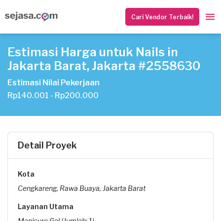
Cari Vendor Terbaik!
Estimasi Harga untuk Nails in
Jakarta Barat, Jakarta #2558630
Estimasi Nilai Pekerjaan
Rp140.001 - Rp200.000
Detail Proyek
Kota
Cengkareng, Rawa Buaya, Jakarta Barat
Layanan Utama
Manicure Gel (Jumlah: 1)