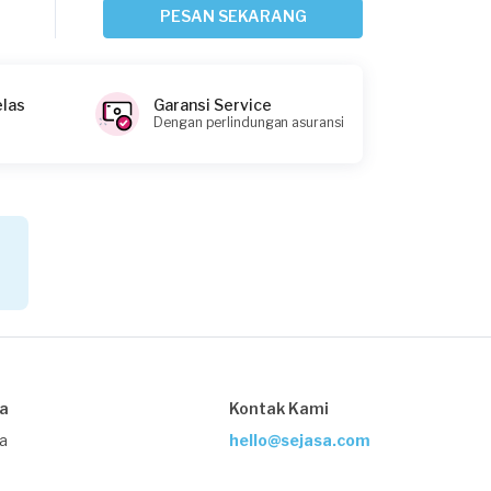
Bekasi Kota, Jawa Barat
PESAN SEKARANG
Request Fulfilled
elas
Garansi Service
Dengan perlindungan asuransi
Nadia Rachell requested Nails
2 bulan yang lalu
Bekasi Kota, Jawa Barat
Request Fulfilled
Dara Umi Sukmawati requested Nails
2 bulan yang lalu
Bekasi Kota, Jawa Barat
sa
Kontak Kami
Request Fulfilled
ja
hello@sejasa.com