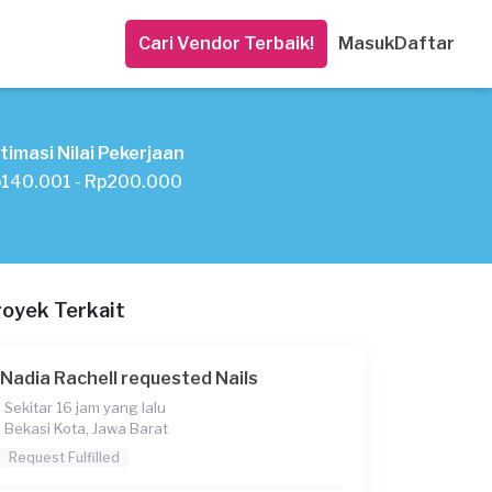
Cari Vendor Terbaik!
Masuk
Daftar
timasi Nilai Pekerjaan
140.001 - Rp200.000
royek Terkait
Nadia Rachell requested Nails
Sekitar 16 jam yang lalu
Bekasi Kota, Jawa Barat
Request Fulfilled