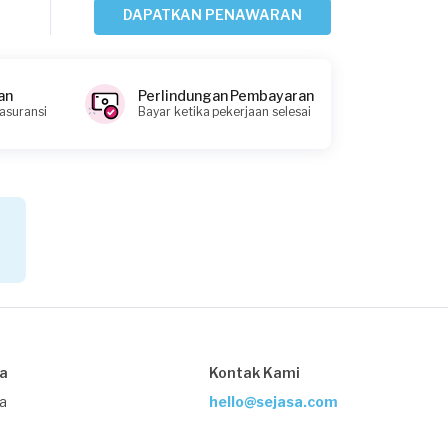
Kurang dari Rp1.000.000
DAPATKAN PENAWARAN
Iza requested Les Musik
an
Perlindungan Pembayaran
Hampir 4 tahun yang lalu
 asuransi
Bayar ketika pekerjaan selesai
Jakarta Utara, Jakarta
Request Fulfilled
Kurang dari Rp1.000.000
Nana requested Les Musik
Hampir 4 tahun yang lalu
Jakarta Barat, Jakarta
Request Fulfilled
sa
Kontak Kami
Kurang dari Rp1.000.000
ja
hello@sejasa.com