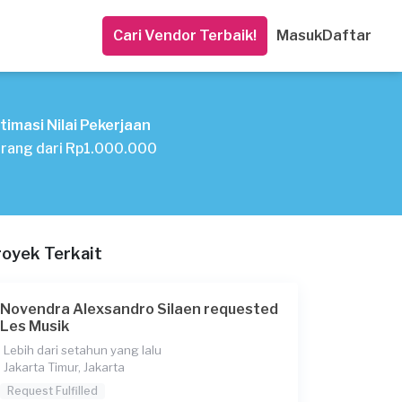
Cari Vendor Terbaik!
Masuk
Daftar
timasi Nilai Pekerjaan
rang dari Rp1.000.000
royek Terkait
Novendra Alexsandro Silaen requested
Les Musik
Lebih dari setahun yang lalu
Jakarta Timur, Jakarta
Request Fulfilled