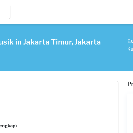
sik in Jakarta Timur, Jakarta
Es
Ku
P
lengkap)