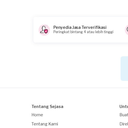
2 – 3x per bulan
Dimana Anda akan belajar?
Guru akan pergi ke tempat saya
Penyedia Jasa Terverifikasi
Peringkat bintang 4 atau lebih tinggi
Kapan Anda membutuhkan layanan?
05-09-2021
Informasi tambahan
waktu mengajar di butuhkan 30 menit
Berapa budget total untuk layanan ini?
Kurang dari Rp 1.000.000
Tentang Sejasa
Unt
Home
Buat
Tentang Kami
Dire