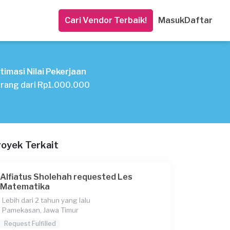
Cari Vendor Terbaik!
Masuk
Daftar
timasi Nilai Pekerjaan
rang dari Rp1.000.000
royek Terkait
Alfiatus Sholehah requested Les
Matematika
Lebih dari 2 tahun yang lalu
Pamekasan, Jawa Timur
Request Fulfilled