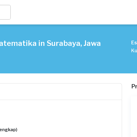
atematika in Surabaya, Jawa
Es
Ku
P
lengkap)