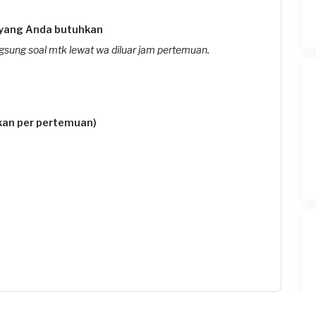
 yang Anda butuhkan
ngsung soal mtk lewat wa diluar jam pertemuan.
ukan per pertemuan)