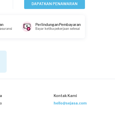
DAPATKAN PENAWARAN
Kurang dari Rp 1.000.000
Fathya Amertha requested Les
an
Perlindungan Pembayaran
Matematika
 asuransi
Bayar ketika pekerjaan selesai
Lebih dari 4 tahun yang lalu
Sidoarjo, Jawa Timur
Request Fulfilled
Kurang dari Rp 1.000.000
Widi requested Les Matematika
Hampir 5 tahun yang lalu
Madiun, Jawa Timur
sa
Kontak Kami
Request Fulfilled
ja
hello@sejasa.com
Kurang dari Rp 1.000.000