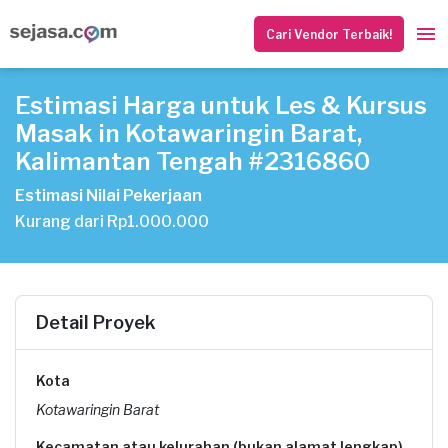
Cari Vendor Terbaik!
Estimasi Harga untuk Les & Kursus
Masak in Kotawaringin Barat,
Kalimantan Tengah #2316860
Estimasi Nilai Pekerjaan
Kurang dari Rp1.000.000
Detail Proyek
Kota
Kotawaringin Barat
Kecamatan atau kelurahan (bukan alamat lengkap)