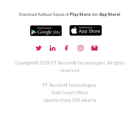
Download Aplikasi Sejasa di
Play Store
dan
App Store!
Copyright© 2026 PT RecomN Technologies, All rights
reserved
PT RecomN Technologies
Gold Coast Office
Jakarta Utara, DKI Jakarta