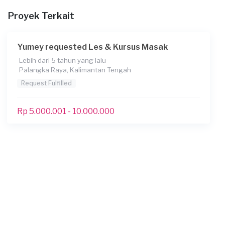
Informasi tambahan
Proyek Terkait
saya ingin serius belajar dalam bidang memasak karena
memasak adalah hobi dan kebebasan dalam hal
memasak
Yumey requested Les & Kursus Masak
Berapa budget total untuk layanan ini?
Lebih dari 5 tahun yang lalu
Palangka Raya, Kalimantan Tengah
Kurang dari Rp1.000.000
Request Fulfilled
Rp 5.000.001 - 10.000.000