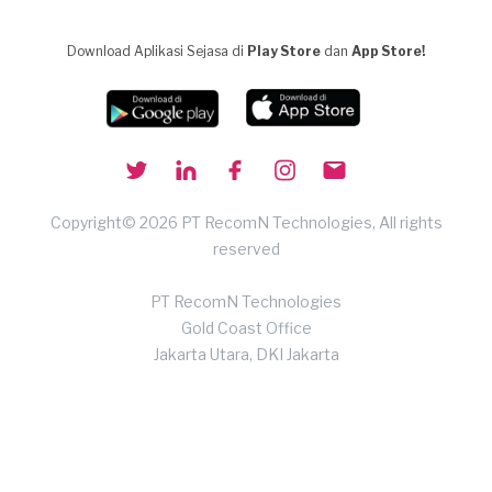
Download Aplikasi Sejasa di
Play Store
dan
App Store!
Copyright© 2026 PT RecomN Technologies, All rights
reserved
PT RecomN Technologies
Gold Coast Office
Jakarta Utara, DKI Jakarta