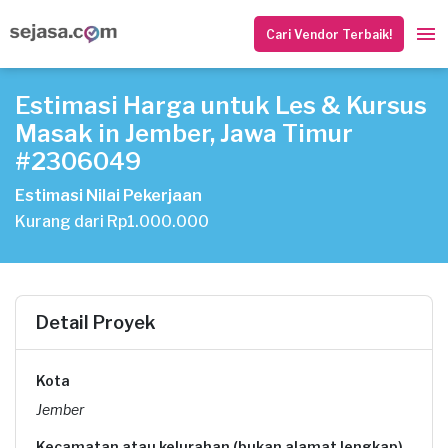
Cari Vendor Terbaik!
Estimasi Harga untuk Les & Kursus
Masak in Jember, Jawa Timur
#2306049
Estimasi Nilai Pekerjaan
Kurang dari Rp1.000.000
Detail Proyek
Kota
Jember
Kecamatan atau kelurahan (bukan alamat lengkap)