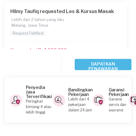
Hilmy Taufiq requested Les & Kursus Masak
Lebih dari 2 tahun yang lalu
Malang, Jawa Timur
Request Fulfilled
Kurang dari Rp1.000.000
DAPATKAN
PENAWARAN
Aurel Alvia requested Les & Kursus Masak
Sekitar 3 tahun yang lalu
Lamongan, Jawa Timur
Penyedia
Bandingkan
Garansi
Jasa
Request Fulfilled
Pekerjaan
Pekerjaan
Terverifikasi
Lebih dari 4
Garansi
Peringkat
pekerjaan
servis dan
bintang 4 atau
Kurang dari Rp1.000.000
dalam 24 jam
asuransi
lebih tinggi
Ony Adipuspito requested Les & Kursus