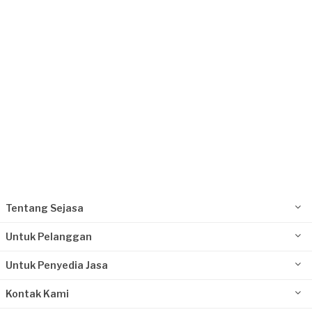
Request Fulfilled
Kurang dari Rp1.000.000
Bayu Nera requested Les & Kursus Masak
Lebih dari 3 tahun yang lalu
Kediri, Jawa Timur
Request Fulfilled
Kurang dari Rp1.000.000
Tentang Sejasa
Untuk Pelanggan
Untuk Penyedia Jasa
Kontak Kami