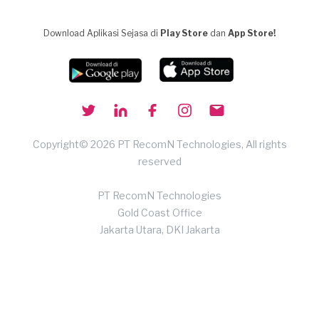
Download Aplikasi Sejasa di
Play Store
dan
App Store!
Copyright© 2026 PT RecomN Technologies, All rights
reserved
PT RecomN Technologies
Gold Coast Office
Jakarta Utara, DKI Jakarta