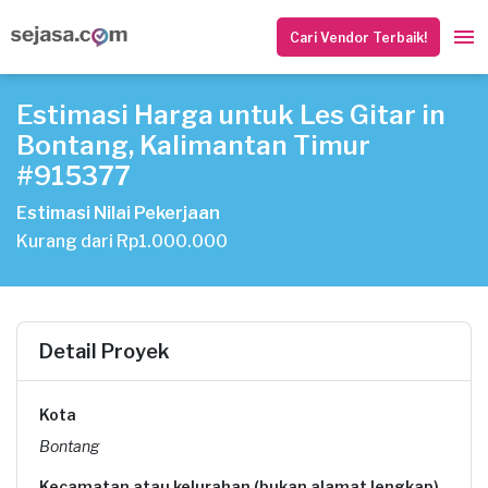
Cari Vendor Terbaik!
Estimasi Harga untuk Les Gitar in
Bontang, Kalimantan Timur
#915377
Estimasi Nilai Pekerjaan
Kurang dari Rp1.000.000
Detail Proyek
Kota
Bontang
Kecamatan atau kelurahan (bukan alamat lengkap)