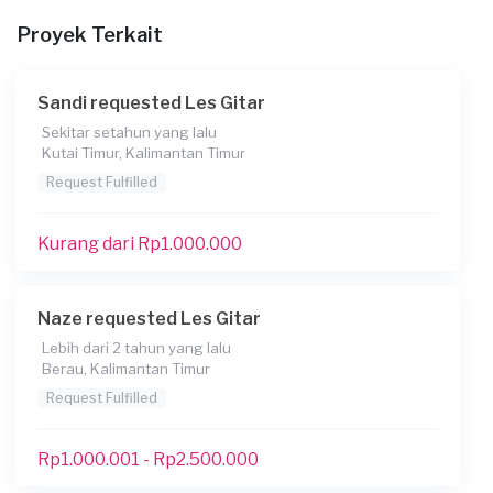
Kapan Anda membutuhkan layanan?
Proyek Terkait
08-04-2020
Informasi tambahan
Sandi requested Les Gitar
Berapa budget total untuk layanan ini?
Sekitar setahun yang lalu
Kutai Timur, Kalimantan Timur
Kurang dari Rp 1.000.000
Request Fulfilled
Kurang dari Rp1.000.000
Naze requested Les Gitar
Lebih dari 2 tahun yang lalu
Berau, Kalimantan Timur
Request Fulfilled
Rp1.000.001 - Rp2.500.000