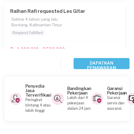
Raihan Rafi requested Les Gitar
Sekitar 4 tahun yang lalu
Bontang, Kalimantan Timur
Request Fulfilled
Rp 1.000.001 - 2.500.000
DAPATKAN
PENAWARAN
Fachreza requested Les Gitar
Hampir 5 tahun yang lalu
Samarinda, Kalimantan Timur
Penyedia
Bandingkan
Garansi
Jasa
Request Fulfilled
Pekerjaan
Pekerjaan
Terverifikasi
Lebih dari 4
Garansi
Peringkat
pekerjaan
servis dan
bintang 4 atau
Kurang dari Rp 1.000.000
dalam 24 jam
asuransi
lebih tinggi
Elyakim Samben requested Les Gitar