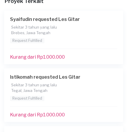
Proyek Terkait
02-05-2021
Informasi tambahan
Syaifudin requested Les Gitar
Berapa budget total untuk layanan ini?
Sekitar 3 tahun yang lalu
Brebes, Jawa Tengah
Kurang dari Rp 1.000.000
Request Fulfilled
Kurang dari Rp1.000.000
Istikomah requested Les Gitar
Sekitar 3 tahun yang lalu
Tegal, Jawa Tengah
Request Fulfilled
Kurang dari Rp1.000.000