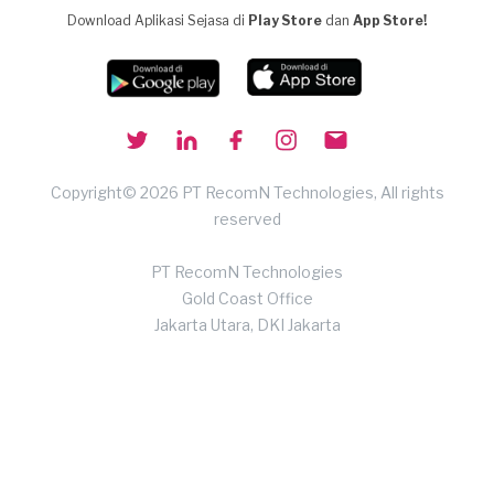
Download Aplikasi Sejasa di
Play Store
dan
App Store!
Copyright© 2026 PT RecomN Technologies, All rights
reserved
PT RecomN Technologies
Gold Coast Office
Jakarta Utara, DKI Jakarta