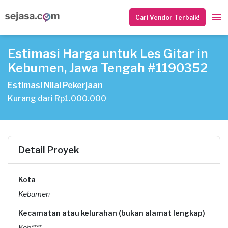
Cari Vendor Terbaik!
Estimasi Harga untuk Les Gitar in
Kebumen, Jawa Tengah #1190352
Estimasi Nilai Pekerjaan
Kurang dari Rp1.000.000
Detail Proyek
Kota
Kebumen
Kecamatan atau kelurahan (bukan alamat lengkap)
Keb****