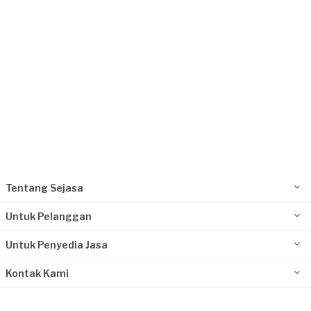
Kurang dari Rp 1.000.000
Nurul Istiqomah requested Les Gitar
Lebih dari 5 tahun yang lalu
Klaten, Jawa Tengah
Request Fulfilled
Kurang dari Rp 1.000.000
Tentang Sejasa
Untuk Pelanggan
Untuk Penyedia Jasa
Kontak Kami