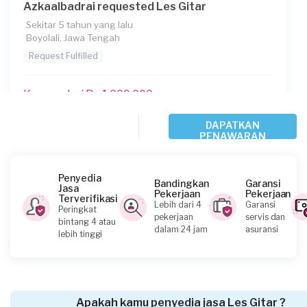
Azkaalbadrai requested Les Gitar
Sekitar 5 tahun yang lalu
Boyolali, Jawa Tengah
Request Fulfilled
Kurang dari Rp 1.000.000
DAPATKAN
PENAWARAN
Fadel Arifianto requested Les Gitar
Sekitar 5 tahun yang lalu
Tegal, Jawa Tengah
Penyedia
Bandingkan
Garansi
Jasa
Request Fulfilled
Pekerjaan
Pekerjaan
Terverifikasi
Lebih dari 4
Garansi
Peringkat
pekerjaan
servis dan
bintang 4 atau
Kurang dari Rp 1.000.000
dalam 24 jam
asuransi
lebih tinggi
Fikrul Hakim requested Les Gitar
Lebih dari 5 tahun yang lalu
Apakah kamu penyedia jasa Les Gitar ?
Demak, Jawa Tengah