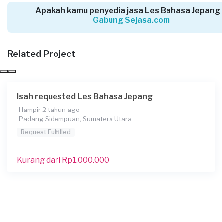
Armis Situmorang requested Les Bahasa
Apakah kamu penyedia jasa Les Bahasa Jepang
Jepang
Gabung Sejasa.com
Hampir 4 tahun yang lalu
Pematangsiantar, Sumatera Utara
Related Project
Request Fulfilled
Kurang dari Rp1.000.000
Isah requested Les Bahasa Jepang
Hampir 2 tahun ago
Qiptyy requested Les Bahasa Jepang
Padang Sidempuan, Sumatera Utara
Sekitar 5 tahun yang lalu
Request Fulfilled
Pematangsiantar, Sumatera Utara
Request Fulfilled
Kurang dari Rp1.000.000
Kurang dari Rp 1.000.000
Reminta Sitinjak requested Les Bahasa