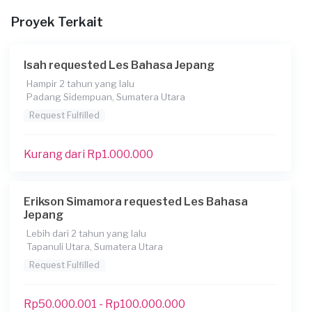
Proyek Terkait
Informasi tambahan
ingin cepat memahami bahasa jepang dengan baik dan
benar
Isah requested Les Bahasa Jepang
Berapa budget total untuk layanan ini?
Hampir 2 tahun yang lalu
Padang Sidempuan, Sumatera Utara
Kurang dari Rp1.000.000
Request Fulfilled
Kurang dari Rp1.000.000
Erikson Simamora requested Les Bahasa
Jepang
Lebih dari 2 tahun yang lalu
Tapanuli Utara, Sumatera Utara
Request Fulfilled
Rp50.000.001 - Rp100.000.000