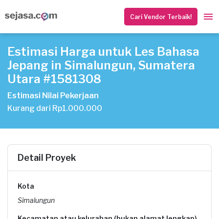
Cari Vendor Terbaik!
Estimasi Harga untuk Les Bahasa
Jepang in Simalungun, Sumatera
Utara #1581308
Estimasi Nilai Pekerjaan
Kurang dari Rp1.000.000
Detail Proyek
Kota
Simalungun
Kecamatan atau kelurahan (bukan alamat lengkap)