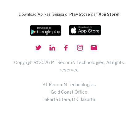
Download Aplikasi Sejasa di
Play Store
dan
App Store!
Copyright© 2026 PT RecomN Technologies, All rights
reserved
PT RecomN Technologies
Gold Coast Office
Jakarta Utara, DKI Jakarta