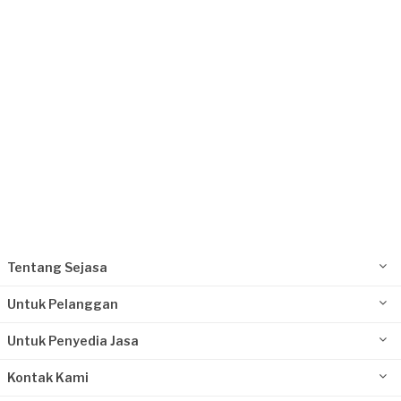
Jepang
Lebih dari 5 tahun yang lalu
Simalungun, Sumatera Utara
Request Fulfilled
Kurang dari Rp 1.000.000
Prida Elisabet requested Les Bahasa Jepang
Lebih dari 5 tahun yang lalu
Karo, Sumatera Utara
Request Fulfilled
Tentang Sejasa
Kurang dari Rp 1.000.000
Untuk Pelanggan
Untuk Penyedia Jasa
Kontak Kami