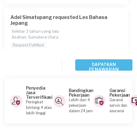
Adel Simatupang requested Les Bahasa
Jepang
Sekitar 3 tahun yang lalu
Asahan, Sumatera Utara
Request Fulfilled
Kurang dari Rp1.000.000
DAPATKAN
PENAWARAN
Ariel Sharon requested Les Bahasa Jepang
Penyedia
Bandingkan
Garansi
Sekitar 3 tahun yang lalu
Jasa
Pekerjaan
Pekerjaan
Labuhan Batu, Sumatera Utara
Terverifikasi
Lebih dari 4
Garansi
Peringkat
Request Fulfilled
pekerjaan
servis dan
bintang 4 atau
dalam 24 jam
asuransi
lebih tinggi
Rp1.000.001 - Rp2.500.000