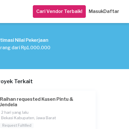
Cari Vendor Terbaik!
Masuk
Daftar
timasi Nilai Pekerjaan
rang dari Rp1.000.000
royek Terkait
Raihan requested Kusen Pintu &
Jendela
2 hari yang lalu
Bekasi Kabupaten, Jawa Barat
Request Fulfilled