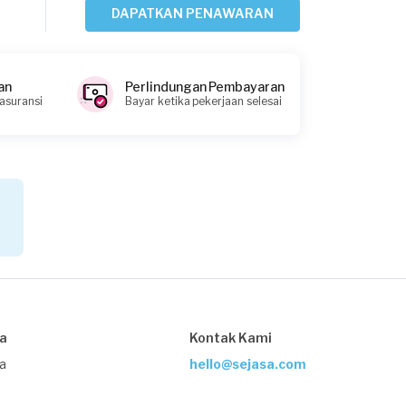
DAPATKAN PENAWARAN
Novita requested Kusen Pintu &
Jendela
22 hari yang lalu
Depok, Jawa Barat
an
Perlindungan Pembayaran
 asuransi
Bayar ketika pekerjaan selesai
Request Fulfilled
Paul requested Kusen Pintu & Jendela
24 hari yang lalu
Bekasi Kota, Jawa Barat
Request Fulfilled
Rp10.000.001 - Rp25.000.000
sa
Kontak Kami
ja
hello@sejasa.com
Rahma requested Kusen Pintu &
Jendela