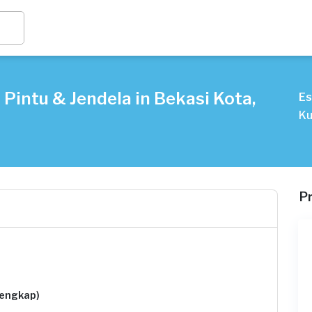
Pintu & Jendela in Bekasi Kota,
Es
Ku
P
lengkap)