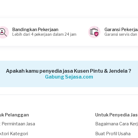
Bandingkan Pekerjaan
Garansi Pekerja
sen ukuran 120x205 perlu jasa pembongkaran pintu yg
Lebih dari 4 pekerjaan dalam 24 jam
Garansi servis dan
Apakah kamu penyedia jasa Kusen Pintu & Jendela ?
Gabung Sejasa.com
uk Pelanggan
Untuk Penyedia Ja
 Permintaan Jasa
Bagaimana Cara Ker
ktori Kategori
Buat Profil Usaha