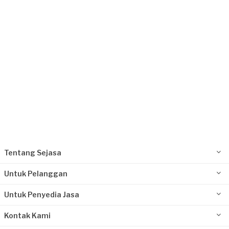
Kurang dari Rp 1.000.000
Nabilla Putri requested Kursus Makeup
Hampir 6 tahun yang lalu
Jember, Jawa Timur
Request Fulfilled
Kurang dari Rp 1.000.000
Tentang Sejasa
Untuk Pelanggan
Untuk Penyedia Jasa
Kontak Kami