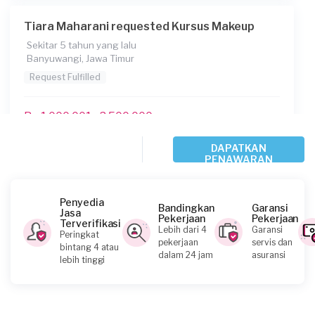
Tiara Maharani requested Kursus Makeup
Sekitar 5 tahun yang lalu
Banyuwangi, Jawa Timur
Request Fulfilled
Rp 1.000.001 - 2.500.000
DAPATKAN
PENAWARAN
Halimah requested Kursus Makeup
Lebih dari 5 tahun yang lalu
Sumenep, Jawa Timur
Penyedia
Bandingkan
Garansi
Jasa
Request Fulfilled
Pekerjaan
Pekerjaan
Terverifikasi
Lebih dari 4
Garansi
Peringkat
pekerjaan
servis dan
bintang 4 atau
Kurang dari Rp 1.000.000
dalam 24 jam
asuransi
lebih tinggi
Charen Kembar requested Kursus Makeup