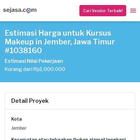
Cari Vendor Terbaik!
Estimasi Harga untuk Kursus
Makeup in Jember, Jawa Timur
#1038160
Estimasi Nilai Pekerjaan
Kurang dari Rp1.000.000
Detail Proyek
Kota
Jember
Kecamatan atau kelurahan (bukan alamat lengkap)