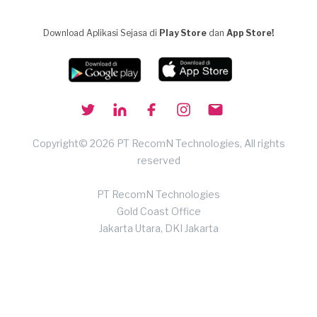
Download Aplikasi Sejasa di
Play Store
dan
App Store!
Copyright© 2026 PT RecomN Technologies, All rights
reserved
PT RecomN Technologies
Gold Coast Office
Jakarta Utara, DKI Jakarta