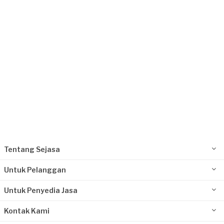
Setia Udin U requested Kursus Fotografi
Lebih dari 5 tahun yang lalu
Bojonegoro, Jawa Timur
Request Fulfilled
Kurang dari Rp 1.000.000
Rosa requested Kursus Fotografi
Hampir 6 tahun yang lalu
Banyuwangi, Jawa Timur
Request Fulfilled
Tentang Sejasa
Kurang dari Rp 1.000.000
Untuk Pelanggan
Untuk Penyedia Jasa
Kontak Kami