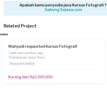
Mohammad Muchtar requested Kursus
Apakah kamu penyedia jasa Kursus Fotografi 
Fotografi
Gabung Sejasa.com
Lebih dari 5 tahun yang lalu
Bangkalan, Jawa Timur
Related Project
Request Fulfilled
Kurang dari Rp 1.000.000
Wahyudi requested Kursus Fotografi
Lebih dari setahun ago
M Wildan Adzka Ahabillah requested Kursus
Pamekasan, Jawa Timur
Fotografi
Request Fulfilled
Lebih dari 5 tahun yang lalu
Jember, Jawa Timur
Kurang dari Rp1.000.000
Request Fulfilled
Kurang dari Rp 1.000.000