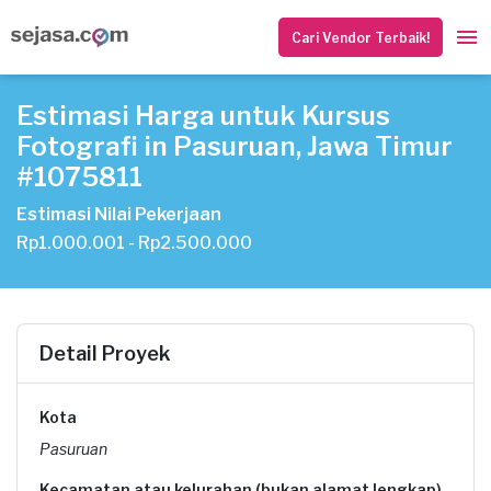
Cari Vendor Terbaik!
Estimasi Harga untuk Kursus
Fotografi in Pasuruan, Jawa Timur
#1075811
Estimasi Nilai Pekerjaan
Rp1.000.001 - Rp2.500.000
Detail Proyek
Kota
Pasuruan
Kecamatan atau kelurahan (bukan alamat lengkap)