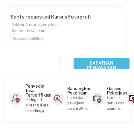
Santy requested Kursus Fotografi
Sekitar 2 tahun yang lalu
Jember, Jawa Timur
Request Fulfilled
Rp1.000.001 - Rp2.500.000
DAPATKAN
PENAWARAN
Muhammad Al Fanny requested Kursus
Fotografi
Penyedia
Bandingkan
Garansi
Hampir 5 tahun yang lalu
Jasa
Pekerjaan
Pekerjaan
Banyuwangi, Jawa Timur
Terverifikasi
Lebih dari 4
Garansi
Peringkat
Request Fulfilled
pekerjaan
servis dan
bintang 4 atau
dalam 24 jam
asuransi
lebih tinggi
Rp 1.000.001 - 2.500.000