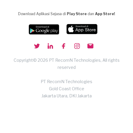
Download Aplikasi Sejasa di
Play Store
dan
App Store!
Copyright© 2026 PT RecomN Technologies, All rights
reserved
PT RecomN Technologies
Gold Coast Office
Jakarta Utara, DKI Jakarta