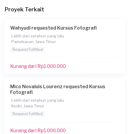
Proyek Terkait
Kapan Anda membutuhkan layanan?
19-12-2020
Wahyudi requested Kursus Fotografi
Informasi tambahan
Lebih dari setahun yang lalu
Berapa budget total untuk layanan ini?
Pamekasan, Jawa Timur
Rp 1.000.001 - 2.500.000
Request Fulfilled
Kurang dari Rp1.000.000
Mico Novaluis Lourenz requested Kursus
Fotografi
Lebih dari setahun yang lalu
Kediri, Jawa Timur
Request Fulfilled
Kurang dari Rp1.000.000