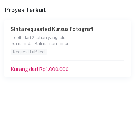
Sesuai rekomendasi professional
Proyek Terkait
Dimana Anda akan belajar?
Saya pergi ke tempat kursus
Sinta requested Kursus Fotografi
Kapan Anda membutuhkan layanan?
Lebih dari 2 tahun yang lalu
Samarinda, Kalimantan Timur
12-11-2020
Request Fulfilled
Informasi tambahan
no wa 08********** **
Kurang dari Rp1.000.000
Berapa budget total untuk layanan ini?
Kurang dari Rp 1.000.000