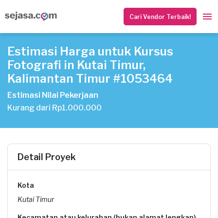
Cari Vendor Terbaik!
Estimasi Harga untuk Kursus
Fotografi in Kutai Timur,
Kalimantan Timur #1053464
Estimasi Nilai Pekerjaan
Kurang dari Rp1.000.000
Detail Proyek
Kota
Kutai Timur
Kecamatan atau kelurahan (bukan alamat lengkap)