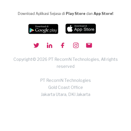
Download Aplikasi Sejasa di
Play Store
dan
App Store!
Copyright© 2026 PT RecomN Technologies, All rights
reserved
PT RecomN Technologies
Gold Coast Office
Jakarta Utara, DKI Jakarta