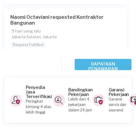
Berapa budget total untuk layanan ini?
Naomi Octaviani requested Kontraktor
Rp1.000.001 - Rp2.500.000
Bangunan
Catatan
9 hari yang lalu
Jakarta Selatan, Jakarta
benerin atap dan tembok rusak
Request Fulfilled
Konsumen ini menggunakan
Rp5.000.001 - Rp10.000.000
DAPATKAN
PENAWARAN
Ana requested Kontraktor Bangunan
Penyedia
Bandingkan
Garansi
13 hari yang lalu
Jasa
Pekerjaan
Pekerjaan
Jakarta Utara, Jakarta
Terverifikasi
Lebih dari 4
Garansi
Peringkat
Request Fulfilled
pekerjaan
servis dan
bintang 4 atau
dalam 24 jam
asuransi
lebih tinggi
Rp10.000.001 - Rp25.000.000