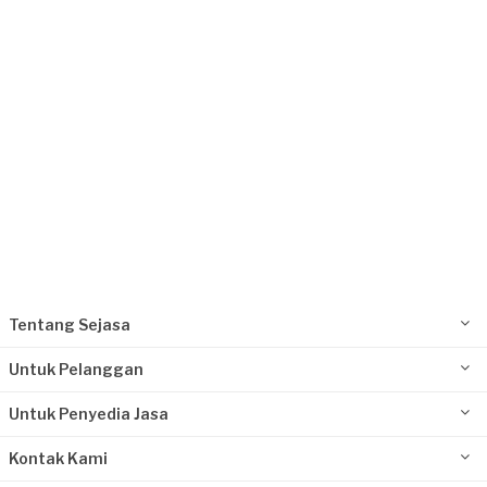
Kontraktor Bangunan
16 hari yang lalu
Jakarta Pusat, Jakarta
Request Fulfilled
Kurang dari Rp1.000.000
Fendi requested Kontraktor Bangunan
18 hari yang lalu
Jakarta Barat, Jakarta
Request Fulfilled
Tentang Sejasa
Rp2.500.001 - Rp5.000.000
Untuk Pelanggan
Untuk Penyedia Jasa
Kontak Kami