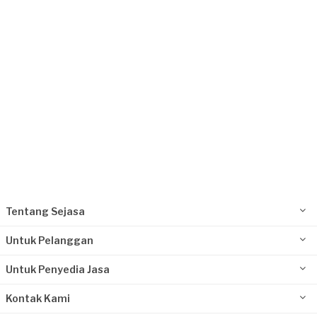
14 hari yang lalu
Jakarta Utara, Jakarta
Request Fulfilled
Rp10.000.001 - Rp25.000.000
Silviana requested Kontraktor Bangunan
16 hari yang lalu
Jakarta Barat, Jakarta
Request Fulfilled
Tentang Sejasa
Rp10.000.001 - Rp25.000.000
Untuk Pelanggan
Untuk Penyedia Jasa
Kontak Kami