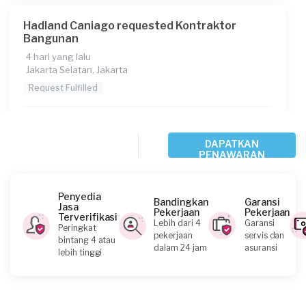
10
Hadland Caniago requested Kontraktor
Bangunan
Berapa budget total untuk layanan ini?
4 hari yang lalu
Rp5.000.001 - Rp10.000.000
Jakarta Selatan, Jakarta
Catatan
Request Fulfilled
Konsumen ini menggunakan
Rp25.000.001 - Rp50.000.000
DAPATKAN
PENAWARAN
Stefani requested Kontraktor Bangunan
5 hari yang lalu
Penyedia
Bandingkan
Garansi
Jakarta Barat, Jakarta
Jasa
Pekerjaan
Pekerjaan
Terverifikasi
Request Fulfilled
Lebih dari 4
Garansi
Peringkat
pekerjaan
servis dan
bintang 4 atau
dalam 24 jam
asuransi
lebih tinggi
Rp2.500.001 - Rp5.000.000