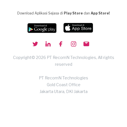
Download Aplikasi Sejasa di
Play Store
dan
App Store!
Copyright© 2026 PT RecomN Technologies, All rights
reserved
PT RecomN Technologies
Gold Coast Office
Jakarta Utara, DKI Jakarta