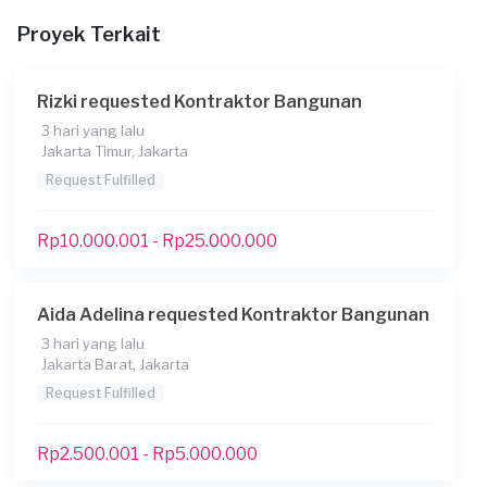
Betulin dak rumah, dinding samping, pasang antipetir,
Proyek Terkait
pasang grounding
Apakah Anda sudah memiliki denah untuk proyek
Rizki requested Kontraktor Bangunan
ini?
3 hari yang lalu
Tidak
Jakarta Timur, Jakarta
Tambahkan lampiran untuk membantu kami
Request Fulfilled
memahami keinginan Anda
Rp10.000.001 - Rp25.000.000
Apakah Anda membutuhkan pinjaman?
Tidak
Apakah pekerjaan ini untuk badan / perusahaan dan
Aida Adelina requested Kontraktor Bangunan
membutuhkan faktur pajak dan PPh23?
3 hari yang lalu
Jakarta Barat, Jakarta
Tidak
Request Fulfilled
Kapan Anda membutuhkan layanan?
22-10-2025
Rp2.500.001 - Rp5.000.000
*Perkiraan total budget untuk pekerjaan ini