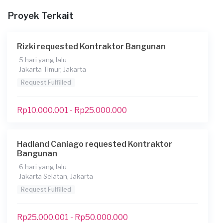
Bocor di atap rembes ke bawah. Bocor di kamar mandi,
Proyek Terkait
bocor di kitchen set.
Apakah Anda sudah memiliki denah untuk proyek
Rizki requested Kontraktor Bangunan
ini?
5 hari yang lalu
Tidak
Jakarta Timur, Jakarta
Tambahkan lampiran untuk membantu kami
Request Fulfilled
memahami keinginan Anda
Rp10.000.001 - Rp25.000.000
Apakah Anda membutuhkan pinjaman?
Tidak
Apakah pekerjaan ini untuk badan / perusahaan dan
Hadland Caniago requested Kontraktor
Bangunan
membutuhkan faktur pajak dan PPh23?
6 hari yang lalu
Tidak
Jakarta Selatan, Jakarta
Kapan Anda membutuhkan layanan?
Request Fulfilled
21-03-2025
Rp25.000.001 - Rp50.000.000
*Perkiraan budget untuk pekerjaan ini