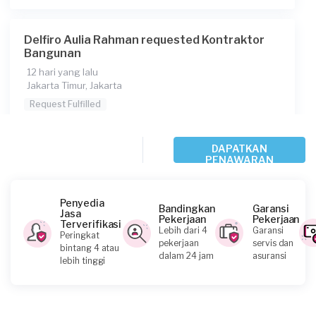
Sekitar 25 jt
Delfiro Aulia Rahman requested Kontraktor
Berapa budget total untuk layanan ini?
Bangunan
Rp10.000.001 - Rp25.000.000
12 hari yang lalu
Jakarta Timur, Jakarta
Catatan
Request Fulfilled
Konsumen ini menggunakan
Rp100.000.001 - Rp500.000.000
DAPATKAN
PENAWARAN
Naomi Octaviani requested Kontraktor
Penyedia
Bangunan
Bandingkan
Garansi
Jasa
Pekerjaan
Pekerjaan
12 hari yang lalu
Terverifikasi
Lebih dari 4
Garansi
Peringkat
Jakarta Selatan, Jakarta
pekerjaan
servis dan
bintang 4 atau
dalam 24 jam
asuransi
Request Fulfilled
lebih tinggi
Rp5.000.001 - Rp10.000.000