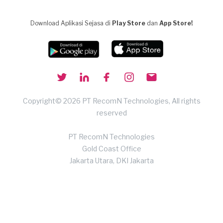
Download Aplikasi Sejasa di
Play Store
dan
App Store!
Copyright© 2026 PT RecomN Technologies, All rights
reserved
PT RecomN Technologies
Gold Coast Office
Jakarta Utara, DKI Jakarta