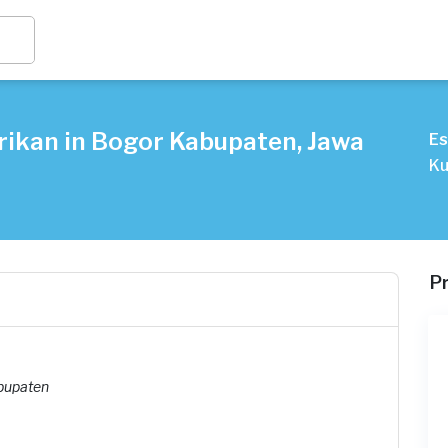
rikan in Bogor Kabupaten, Jawa
Es
Ku
P
bupaten