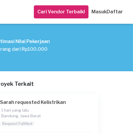
Cari Vendor Terbaik!
Masuk
Daftar
timasi Nilai Pekerjaan
rang dari Rp100.000
royek Terkait
Sarah requested Kelistrikan
1 hari yang lalu
Bandung, Jawa Barat
Request Fulfilled