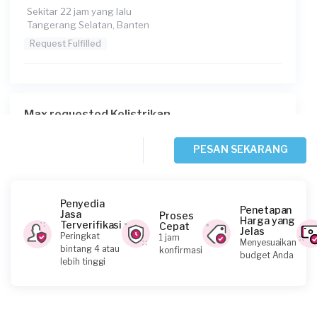
Sekitar 22 jam yang lalu
Tangerang Selatan, Banten
Request Fulfilled
Max requested Kelistrikan
2 hari yang lalu
Tangerang Kota, Banten
PESAN SEKARANG
Request Fulfilled
Penyedia
Penetapan
Jasa
Proses
Harga yang
Terverifikasi
Cepat
Jelas
Andhika Putra Widjaja requested Kelistrikan
Peringkat
1 jam
Menyesuaikan
bintang 4 atau
konfirmasi
3 hari yang lalu
budget Anda
lebih tinggi
Tangerang Selatan, Banten
Request Fulfilled