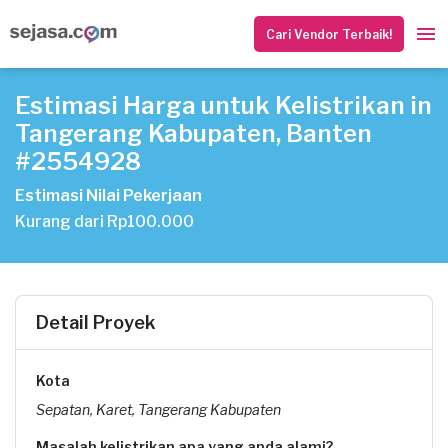
Cari Vendor Terbaik!
Estimasi Harga untuk Kelistrikan in
Tangerang Kabupaten, Banten
#2554928
Estimasi Nilai Pekerjaan
Kurang dari Rp100.000
Detail Proyek
Kota
Sepatan, Karet, Tangerang Kabupaten
Masalah kelistrikan apa yang anda alami?