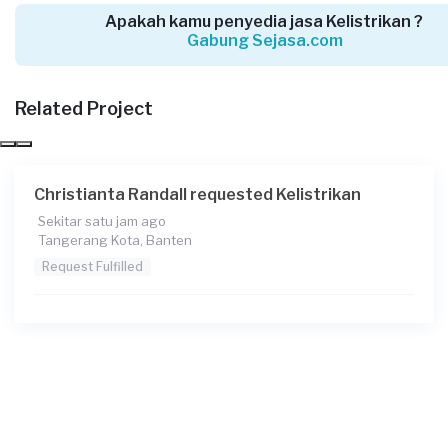
Apakah kamu penyedia jasa Kelistrikan ?
Gabung Sejasa.com
Pravetya Syahira requested Kelistrikan
4 hari yang lalu
Tangerang Selatan, Banten
Related Project
Request Fulfilled
Christianta Randall requested Kelistrikan
Sekitar satu jam ago
Aulia requested Kelistrikan
Tangerang Kota, Banten
5 hari yang lalu
Request Fulfilled
Tangerang Selatan, Banten
Request Fulfilled
Ricky requested Kelistrikan
6 hari yang lalu
Tangerang Kota, Banten