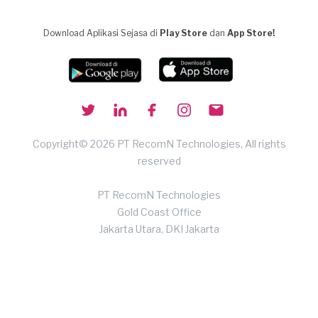
Download Aplikasi Sejasa di
Play Store
dan
App Store!
Copyright© 2026 PT RecomN Technologies, All rights
reserved
PT RecomN Technologies
Gold Coast Office
Jakarta Utara, DKI Jakarta