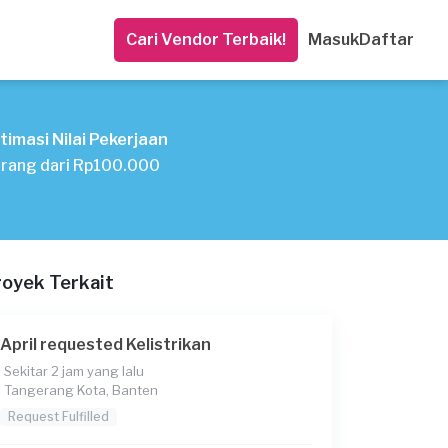
Cari Vendor Terbaik!
Masuk
Daftar
timasi Nilai Pekerjaan
rang dari Rp100.000
royek Terkait
April requested Kelistrikan
Sekitar 2 jam yang lalu
Tangerang Kota, Banten
Request Fulfilled