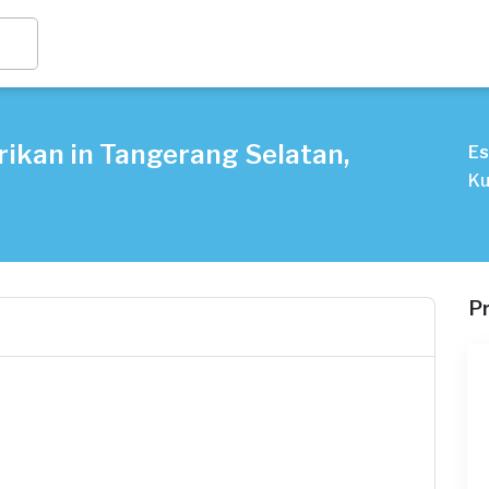
rikan in Tangerang Selatan,
Es
Ku
P