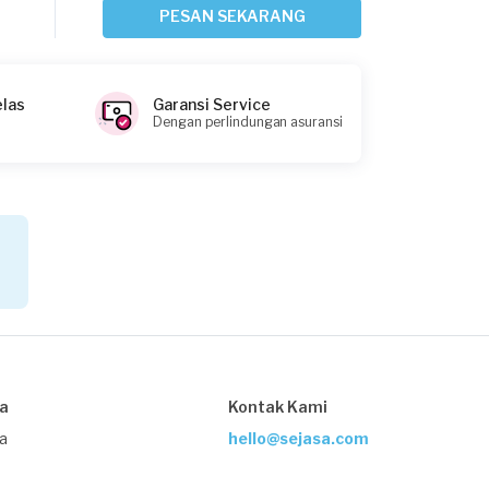
Tangerang Kota, Banten
PESAN SEKARANG
Request Fulfilled
elas
Garansi Service
Dengan perlindungan asuransi
Naufal Rafi requested Kelistrikan
1 hari yang lalu
Tangerang Selatan, Banten
Request Fulfilled
Renno requested Kelistrikan
2 hari yang lalu
Tangerang Selatan, Banten
sa
Kontak Kami
Request Fulfilled
ja
hello@sejasa.com