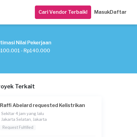
Cari Vendor Terbaik!
Masuk
Daftar
timasi Nilai Pekerjaan
100.001 - Rp140.000
royek Terkait
Raffi Abelard requested Kelistrikan
Sekitar 4 jam yang lalu
Jakarta Selatan, Jakarta
Request Fulfilled