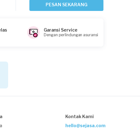
Jakarta Selatan, Jakarta
PESAN SEKARANG
Request Fulfilled
elas
Garansi Service
Dengan perlindungan asuransi
Nia requested Kelistrikan
2 hari yang lalu
Jakarta Timur, Jakarta
Request Fulfilled
Yusuf requested Kelistrikan
3 hari yang lalu
Jakarta Selatan, Jakarta
sa
Kontak Kami
Request Fulfilled
ja
hello@sejasa.com