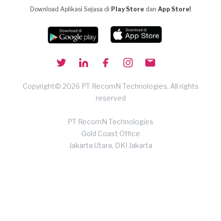
Download Aplikasi Sejasa di
Play Store
dan
App Store!
Copyright© 2026 PT RecomN Technologies, All rights
reserved
PT RecomN Technologies
Gold Coast Office
Jakarta Utara, DKI Jakarta