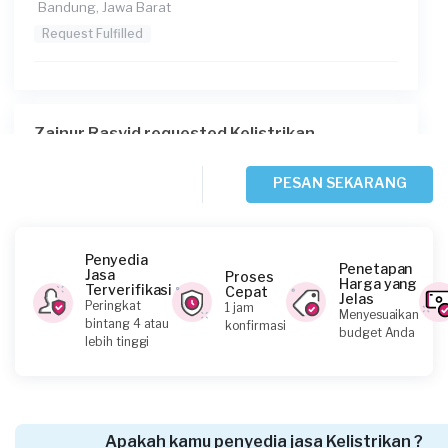
Bandung, Jawa Barat
Request Fulfilled
Zainur Rasyid requested Kelistrikan
3 hari yang lalu
Bekasi Kota, Jawa Barat
PESAN SEKARANG
Request Fulfilled
Penyedia
Penetapan
Jasa
Proses
Harga yang
Terverifikasi
Cepat
Jelas
Tama requested Kelistrikan
Peringkat
1 jam
Menyesuaikan
bintang 4 atau
konfirmasi
4 hari yang lalu
budget Anda
lebih tinggi
Bekasi Kota, Jawa Barat
Request Fulfilled
Apakah kamu penyedia jasa Kelistrikan ?