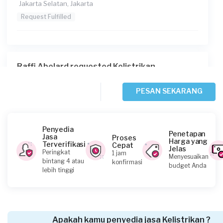
Jakarta Selatan, Jakarta
Request Fulfilled
Raffi Abelard requested Kelistrikan
Sekitar 19 jam yang lalu
Jakarta Selatan, Jakarta
PESAN SEKARANG
Request Fulfilled
Penyedia
Penetapan
Jasa
Proses
Harga yang
Terverifikasi
Cepat
Jelas
Richard requested Kelistrikan
Peringkat
1 jam
Menyesuaikan
bintang 4 atau
konfirmasi
1 hari yang lalu
budget Anda
lebih tinggi
Jakarta Utara, Jakarta
Request Fulfilled
Apakah kamu penyedia jasa Kelistrikan ?