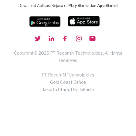
Download Aplikasi Sejasa di
Play Store
dan
App Store!
Copyright© 2026 PT RecomN Technologies, All rights
reserved
PT RecomN Technologies
Gold Coast Office
Jakarta Utara, DKI Jakarta