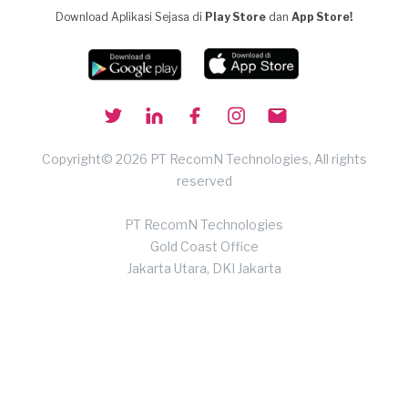
Download Aplikasi Sejasa di
Play Store
dan
App Store!
Copyright© 2026 PT RecomN Technologies, All rights
reserved
PT RecomN Technologies
Gold Coast Office
Jakarta Utara, DKI Jakarta