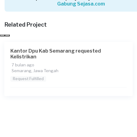
Gabung Sejasa.com
Yakya requested Kelistrikan
Lebih dari 4 tahun yang lalu
Related Project
Brebes, Jawa Tengah
Request Fulfilled
Kantor Dpu Kab Semarang requested
Kelistrikan
7 bulan ago
Addit requested Kelistrikan
Semarang, Jawa Tengah
Lebih dari 5 tahun yang lalu
Request Fulfilled
Purbalingga, Jawa Tengah
Request Fulfilled
Cindy Nila requested Kelistrikan
Sekitar 6 tahun yang lalu
Tegal, Jawa Tengah