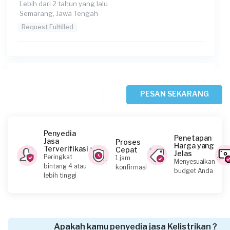
Lebih dari 2 tahun yang lalu
Semarang, Jawa Tengah
Request Fulfilled
Thegar requested Kelistrikan
Hampir 4 tahun yang lalu
PESAN SEKARANG
Semarang, Jawa Tengah
Request Fulfilled
Penyedia
Penetapan
Jasa
Proses
Harga yang
Terverifikasi
Cepat
Jelas
Peringkat
1 jam
Menyesuaikan
Komang Sadia requested Kelistrikan
bintang 4 atau
konfirmasi
budget Anda
lebih tinggi
Sekitar 4 tahun yang lalu
Semarang, Jawa Tengah
Request Fulfilled
Apakah kamu penyedia jasa Kelistrikan ?