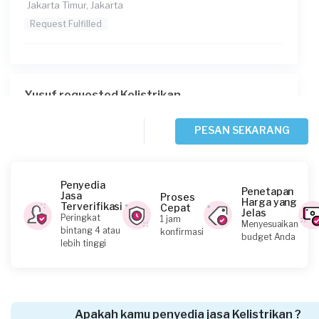
Jakarta Timur, Jakarta
Request Fulfilled
Yusuf requested Kelistrikan
2 hari yang lalu
Jakarta Selatan, Jakarta
PESAN SEKARANG
Request Fulfilled
Penyedia
Penetapan
Jasa
Proses
Harga yang
Terverifikasi
Cepat
Jelas
Astrid Angelia requested Kelistrikan
Peringkat
1 jam
Menyesuaikan
bintang 4 atau
konfirmasi
2 hari yang lalu
budget Anda
lebih tinggi
Jakarta Barat, Jakarta
Request Fulfilled
Apakah kamu penyedia jasa Kelistrikan ?