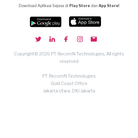
Download Aplikasi Sejasa di
Play Store
dan
App Store!
Copyright© 2026 PT RecomN Technologies, All rights
reserved
PT RecomN Technologies
Gold Coast Office
Jakarta Utara, DKI Jakarta