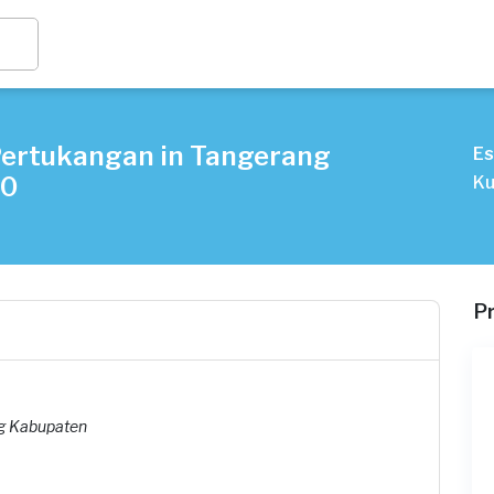
Pertukangan in Tangerang
Es
10
Ku
P
ng Kabupaten