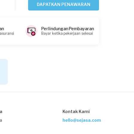
DAPATKAN PENAWARAN
Meyer requested Jasa Pertukangan
Sekitar 20 jam yang lalu
Tangerang Kota, Banten
an
Perlindungan Pembayaran
Request Fulfilled
 asuransi
Bayar ketika pekerjaan selesai
Rp2.500.001 - Rp5.000.000
Meyer requested Jasa Pertukangan
1 hari yang lalu
Tangerang Kota, Banten
Request Fulfilled
Rp10.000.001 - Rp25.000.000
sa
Kontak Kami
ja
hello@sejasa.com
Lola requested Jasa Pertukangan