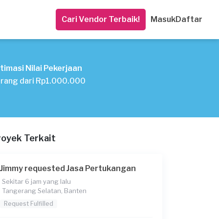
Cari Vendor Terbaik!
Masuk
Daftar
timasi Nilai Pekerjaan
rang dari Rp1.000.000
royek Terkait
Jimmy requested Jasa Pertukangan
Sekitar 6 jam yang lalu
Tangerang Selatan, Banten
Request Fulfilled