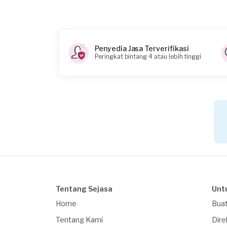
Berapa budget total untuk layanan ini?
Kurang dari Rp1.000.000
Catatan
Penyedia Jasa Terverifikasi
Konsumen ini menggunakan
Peringkat bintang 4 atau lebih tinggi
Tentang Sejasa
Unt
Home
Buat
Tentang Kami
Dire