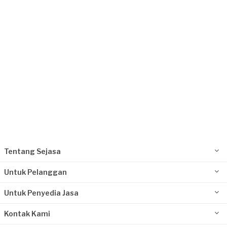
Request Fulfilled
Kurang dari Rp1.000.000
Rahadiyan Brata Sena requested Jasa
Pertukangan
1 hari yang lalu
Jakarta Barat, Jakarta
Request Fulfilled
Rp2.500.001 - Rp5.000.000
Tentang Sejasa
Untuk Pelanggan
Untuk Penyedia Jasa
Kontak Kami