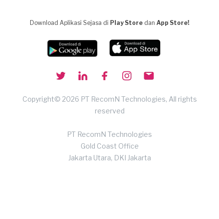
Download Aplikasi Sejasa di
Play Store
dan
App Store!
Copyright© 2026 PT RecomN Technologies, All rights
reserved
PT RecomN Technologies
Gold Coast Office
Jakarta Utara, DKI Jakarta