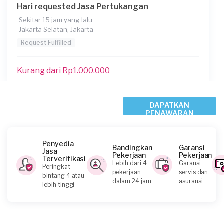
Hari requested Jasa Pertukangan
Sekitar 15 jam yang lalu
Jakarta Selatan, Jakarta
Request Fulfilled
Kurang dari Rp1.000.000
Fadhil Mardiansyah requested Jasa
DAPATKAN
PENAWARAN
Pertukangan
1 hari yang lalu
Jakarta Utara, Jakarta
Penyedia
Bandingkan
Garansi
Request Fulfilled
Jasa
Pekerjaan
Pekerjaan
Terverifikasi
Lebih dari 4
Garansi
Peringkat
pekerjaan
servis dan
bintang 4 atau
Kurang dari Rp1.000.000
dalam 24 jam
asuransi
lebih tinggi
Larasati Tri Aldita requested Jasa
Pertukangan