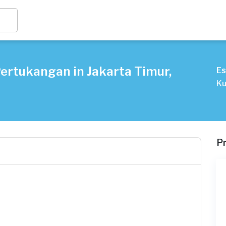
ertukangan in Jakarta Timur,
Es
Ku
P