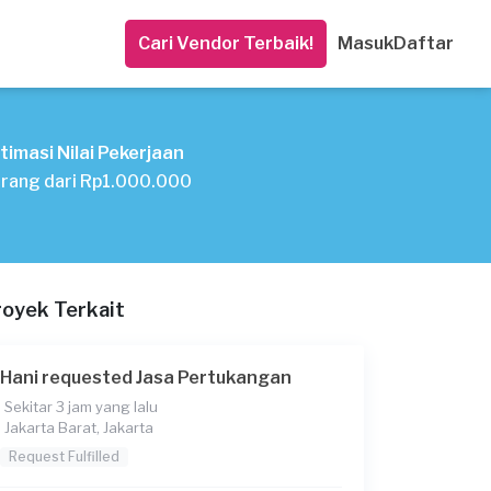
Cari Vendor Terbaik!
Masuk
Daftar
timasi Nilai Pekerjaan
rang dari Rp1.000.000
royek Terkait
Hani requested Jasa Pertukangan
Sekitar 3 jam yang lalu
Jakarta Barat, Jakarta
Request Fulfilled