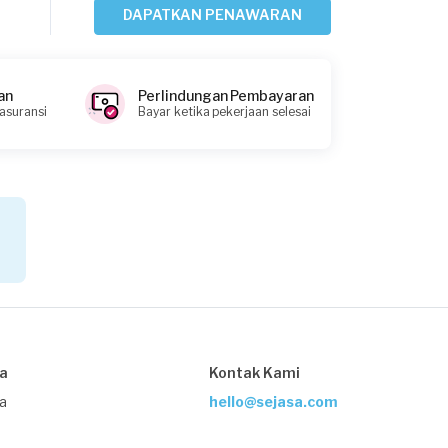
Fadhil Mardiansyah requested Jasa
DAPATKAN PENAWARAN
Pertukangan
1 hari yang lalu
Jakarta Utara, Jakarta
an
Perlindungan Pembayaran
Request Fulfilled
 asuransi
Bayar ketika pekerjaan selesai
Kurang dari Rp1.000.000
Larasati Tri Aldita requested Jasa
Pertukangan
1 hari yang lalu
Jakarta Barat, Jakarta
Request Fulfilled
sa
Kontak Kami
Kurang dari Rp1.000.000
ja
hello@sejasa.com
Syala requested Jasa Pertukangan