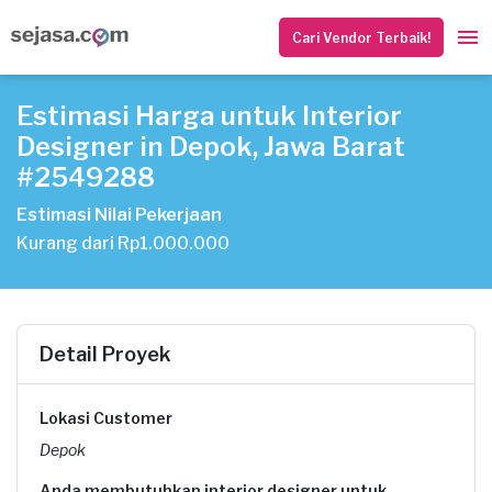
Cari Vendor Terbaik!
Estimasi Harga untuk Interior
Designer in Depok, Jawa Barat
#2549288
Estimasi Nilai Pekerjaan
Kurang dari Rp1.000.000
Detail Proyek
Lokasi Customer
Depok
Anda membutuhkan interior designer untuk