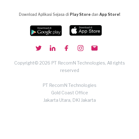
Download Aplikasi Sejasa di
Play Store
dan
App Store!
Copyright© 2026 PT RecomN Technologies, All rights
reserved
PT RecomN Technologies
Gold Coast Office
Jakarta Utara, DKI Jakarta