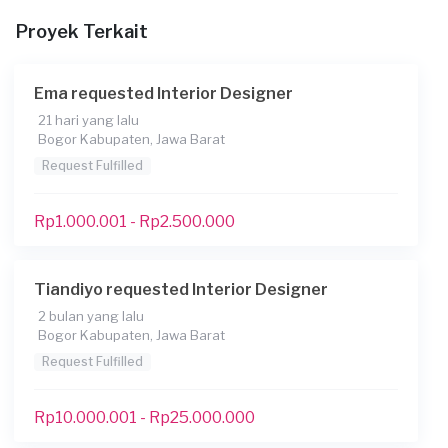
Proyek Terkait
Kapan Anda membutuhkan layanan?
14/05/2026
Ema requested Interior Designer
Apakah Anda Membutuhkan Pinjaman
21 hari yang lalu
Tidak
Bogor Kabupaten, Jawa Barat
Informasi tambahan
Request Fulfilled
apart**** **** **** *****o, butuh masukan layout dan furnitur
yg minim hy untuk kebutuhan menginap sekali2
Rp1.000.001 - Rp2.500.000
Files
Tiandiyo requested Interior Designer
2 bulan yang lalu
Bogor Kabupaten, Jawa Barat
Request Fulfilled
Rp10.000.001 - Rp25.000.000