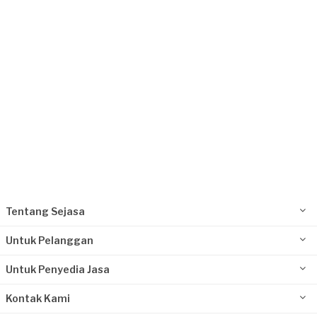
Request Fulfilled
Rp2.500.001 - Rp5.000.000
Bayu Siregar requested Interior Designer
Lebih dari setahun yang lalu
Bandung, Jawa Barat
Request Fulfilled
Rp10.000.001 - Rp25.000.000
Tentang Sejasa
Untuk Pelanggan
Untuk Penyedia Jasa
Kontak Kami