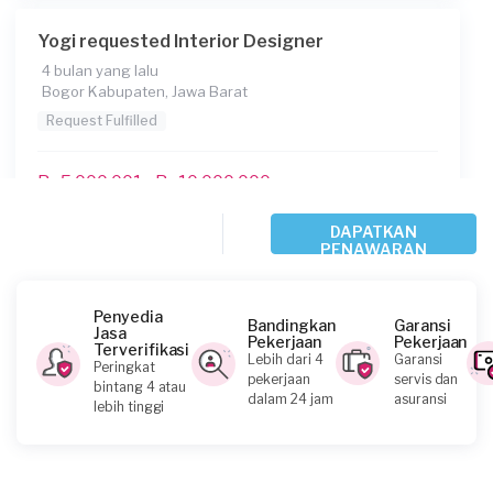
Yogi requested Interior Designer
4 bulan yang lalu
Bogor Kabupaten, Jawa Barat
Request Fulfilled
Rp5.000.001 - Rp10.000.000
DAPATKAN
PENAWARAN
Chitra Windayasari requested Interior
Designer
7 bulan yang lalu
Penyedia
Bandingkan
Garansi
Depok, Jawa Barat
Jasa
Pekerjaan
Pekerjaan
Terverifikasi
Request Fulfilled
Lebih dari 4
Garansi
Peringkat
pekerjaan
servis dan
bintang 4 atau
dalam 24 jam
asuransi
lebih tinggi
Rp2.500.001 - Rp5.000.000