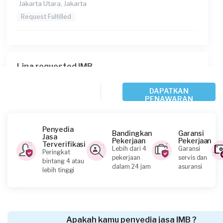
Jakarta Utara, Jakarta
Request Fulfilled
Lina requested IMB
20 hari yang lalu
Jakarta Barat, Jakarta
DAPATKAN
PENAWARAN
Request Fulfilled
Penyedia
Bandingkan
Garansi
Jasa
Pekerjaan
Pekerjaan
Terverifikasi
Lebih dari 4
Garansi
Andre Dharma requested IMB
Peringkat
pekerjaan
servis dan
bintang 4 atau
12 bulan yang lalu
dalam 24 jam
asuransi
lebih tinggi
Jakarta Selatan, Jakarta
Request Fulfilled
Apakah kamu penyedia jasa IMB ?