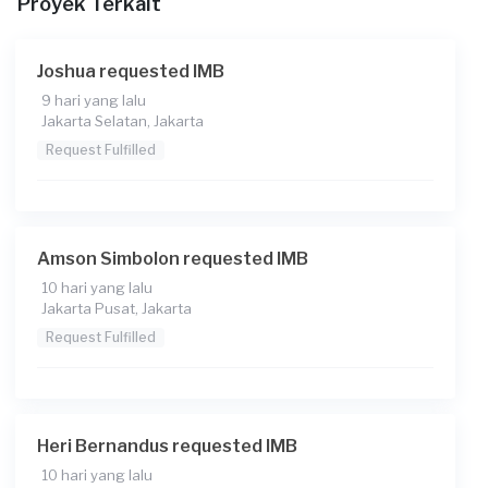
Proyek Terkait
Apakah Anda sudah memiliki Gambar konstruksi
denah, tampak, dan site plan?
Sudah
Joshua requested IMB
Kapan Anda membutuhkan layanan?
9 hari yang lalu
Jakarta Selatan, Jakarta
17-01-2025
Request Fulfilled
Pada pukul berapa Anda membutuhkan layanan?
12:00 - 15:00
Informasi tambahan
Amson Simbolon requested IMB
10 hari yang lalu
Jakarta Pusat, Jakarta
Request Fulfilled
Heri Bernandus requested IMB
10 hari yang lalu