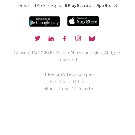
Download Aplikasi Sejasa di
Play Store
dan
App Store!
Copyright© 2026 PT RecomN Technologies, All rights
reserved
PT RecomN Technologies
Gold Coast Office
Jakarta Utara, DKI Jakarta