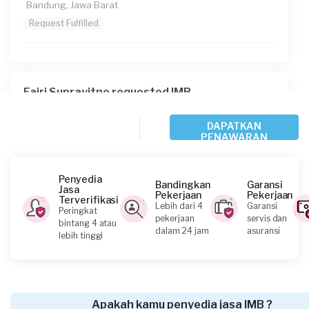
Bandung, Jawa Barat
Request Fulfilled
Fajri Suprayitno requested IMB
10 bulan yang lalu
Bekasi Kota, Jawa Barat
DAPATKAN
PENAWARAN
Request Fulfilled
Penyedia
Bandingkan
Garansi
Jasa
Pekerjaan
Pekerjaan
Terverifikasi
Lebih dari 4
Garansi
Reyhan requested IMB
Peringkat
pekerjaan
servis dan
bintang 4 atau
11 bulan yang lalu
dalam 24 jam
asuransi
lebih tinggi
Bogor Kabupaten, Jawa Barat
Request Fulfilled
Apakah kamu penyedia jasa IMB ?