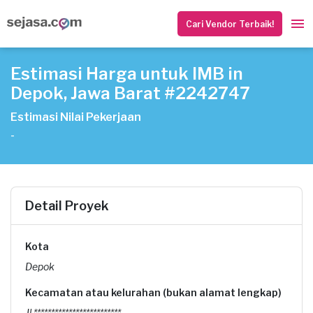
Cari Vendor Terbaik!
Estimasi Harga untuk IMB in
Depok, Jawa Barat #2242747
Estimasi Nilai Pekerjaan
-
Detail Proyek
Kota
Depok
Kecamatan atau kelurahan (bukan alamat lengkap)
Jl.*************************