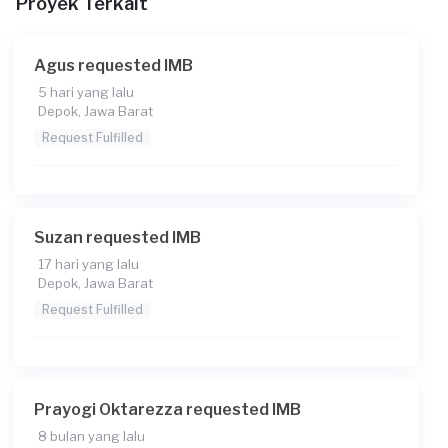
Proyek Terkait
Apakah Anda sudah memiliki Gambar konstruksi
denah, tampak, dan site plan?
Sudah
Agus requested IMB
Kapan Anda membutuhkan layanan?
5 hari yang lalu
Depok, Jawa Barat
24-10-2024
Request Fulfilled
Pada pukul berapa Anda membutuhkan layanan?
10:30 - 13:30
Informasi tambahan
Suzan requested IMB
Konsumen ini menggunakan
17 hari yang lalu
Depok, Jawa Barat
Request Fulfilled
Prayogi Oktarezza requested IMB
8 bulan yang lalu