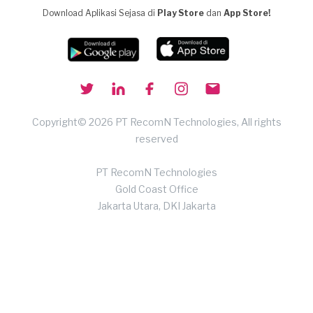
Download Aplikasi Sejasa di
Play Store
dan
App Store!
Copyright© 2026 PT RecomN Technologies, All rights
reserved
PT RecomN Technologies
Gold Coast Office
Jakarta Utara, DKI Jakarta