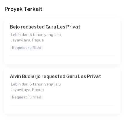
Dimana Anda akan belajar
Proyek Terkait
Guru akan pergi ke tempat saya
Apakah ada preferensi gender guru?
Bejo requested Guru Les Privat
Wanita
Lebih dari 6 tahun yang lalu
Kapan Anda membutuhkan layanan?
Jayawijaya, Papua
Request Fulfilled
25-07-2023
Informasi tambahan
Berapa budget total untuk layanan ini?
Alvin Budiarjo requested Guru Les Privat
Rp500.000.001 - Rp1.000.000.000
Lebih dari 6 tahun yang lalu
Jayawijaya, Papua
Request Fulfilled