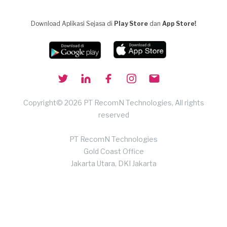
Download Aplikasi Sejasa di
Play Store
dan
App Store!
Copyright© 2026 PT RecomN Technologies, All rights
reserved
PT RecomN Technologies
Gold Coast Office
Jakarta Utara, DKI Jakarta