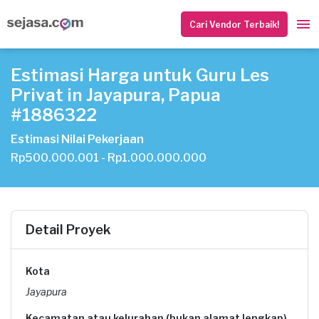
Cari Vendor Terbaik!
Estimasi Harga untuk Guru Les
Privat in Jayapura, Papua
#1886322
Estimasi Nilai Pekerjaan
Rp500.000.001 - Rp1.000.000.000
Detail Proyek
Kota
Jayapura
Kecamatan atau kelurahan (bukan alamat lengkap)