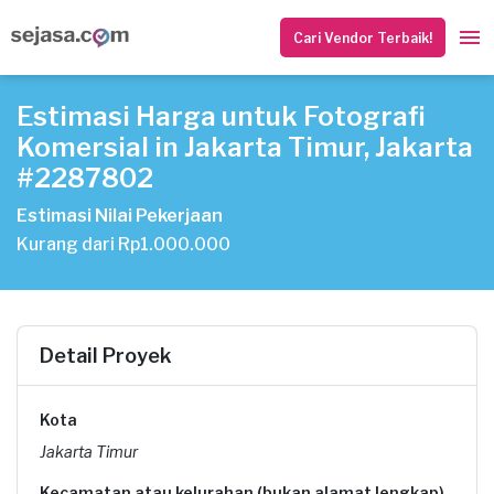
Cari Vendor Terbaik!
Estimasi Harga untuk Fotografi
Komersial in Jakarta Timur, Jakarta
#2287802
Estimasi Nilai Pekerjaan
Kurang dari Rp1.000.000
Detail Proyek
Kota
Jakarta Timur
Kecamatan atau kelurahan (bukan alamat lengkap)