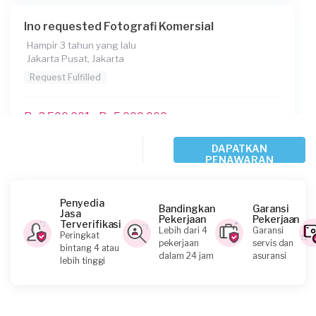
Ino requested Fotografi Komersial
Hampir 3 tahun yang lalu
Jakarta Pusat, Jakarta
Request Fulfilled
Rp2.500.001 - Rp5.000.000
DAPATKAN
PENAWARAN
Ino requested Fotografi Komersial
Hampir 3 tahun yang lalu
Jakarta Pusat, Jakarta
Penyedia
Bandingkan
Garansi
Jasa
Request Fulfilled
Pekerjaan
Pekerjaan
Terverifikasi
Lebih dari 4
Garansi
Peringkat
pekerjaan
servis dan
bintang 4 atau
Rp2.500.001 - Rp5.000.000
dalam 24 jam
asuransi
lebih tinggi
Hana requested Fotografi Komersial