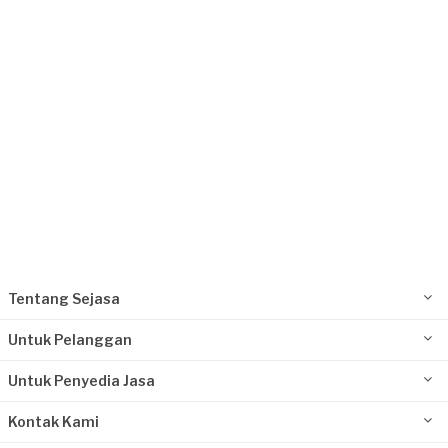
Kurang dari Rp 1.000.000
Ahmad requested Fotografi Komersial
Lebih dari 6 tahun yang lalu
Jakarta Selatan, Jakarta
Request Fulfilled
Rp 1.000.001 - 2.500.000
Tentang Sejasa
Untuk Pelanggan
Untuk Penyedia Jasa
Kontak Kami