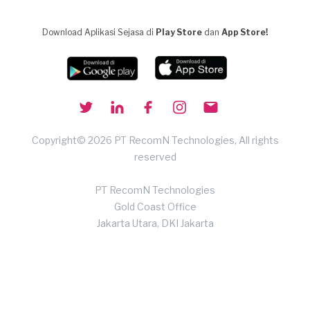
Download Aplikasi Sejasa di
Play Store
dan
App Store!
Copyright© 2026 PT RecomN Technologies, All rights
reserved
PT RecomN Technologies
Gold Coast Office
Jakarta Utara, DKI Jakarta