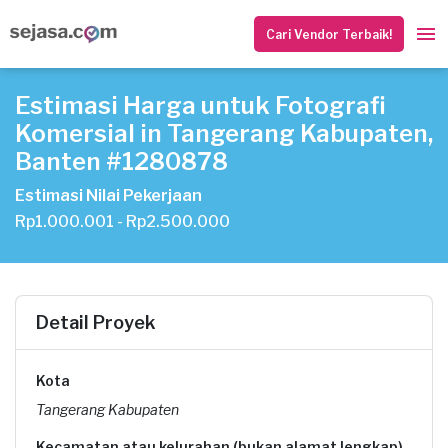
Cari Vendor Terbaik!
Estimasi Harga untuk Fotografi
Komersial in Tangerang Kabupaten,
Banten #1280878
Estimasi Nilai Pekerjaan
Rp1.000.001 - Rp2.500.000
Detail Proyek
Kota
Tangerang Kabupaten
Kecamatan atau kelurahan (bukan alamat lengkap)