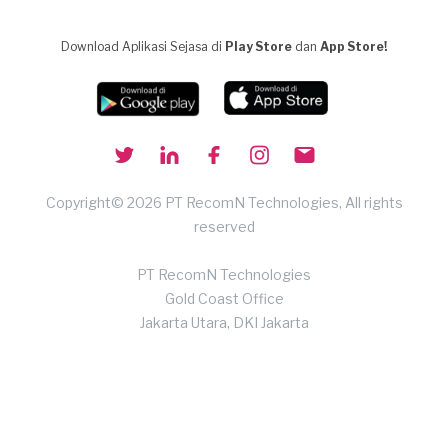
Download Aplikasi Sejasa di
Play Store
dan
App Store!
Copyright© 2026 PT RecomN Technologies, All rights
reserved
PT RecomN Technologies
Gold Coast Office
Jakarta Utara, DKI Jakarta