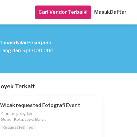
Cari Vendor Terbaik!
Masuk
Daftar
timasi Nilai Pekerjaan
rang dari Rp1.000.000
royek Terkait
Wicak requested Fotografi Event
4 bulan yang lalu
Bogor Kota, Jawa Barat
Request Fulfilled