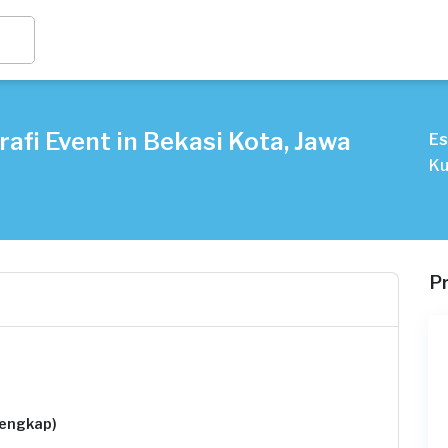
afi Event in Bekasi Kota, Jawa
Es
Ku
P
lengkap)