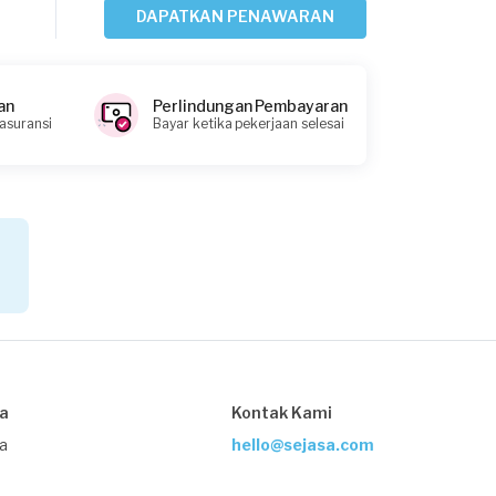
DAPATKAN PENAWARAN
Kristin Andriana requested Fotografi
Event
Sekitar 2 tahun yang lalu
an
Perlindungan Pembayaran
Bekasi Kota, Jawa Barat
 asuransi
Bayar ketika pekerjaan selesai
Request Fulfilled
Kurang dari Rp1.000.000
Chika requested Fotografi Event
Lebih dari 2 tahun yang lalu
Bekasi Kota, Jawa Barat
Request Fulfilled
sa
Kontak Kami
Kurang dari Rp1.000.000
ja
hello@sejasa.com
Achmad requested Fotografi Event