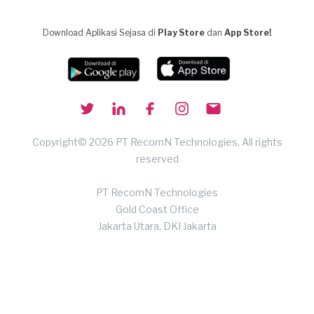
Download Aplikasi Sejasa di
Play Store
dan
App Store!
Copyright© 2026 PT RecomN Technologies, All rights
reserved
PT RecomN Technologies
Gold Coast Office
Jakarta Utara, DKI Jakarta