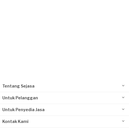
Rp 10.000.001 - 25.000.000
Ina requested Event Organizer
Hampir 6 tahun yang lalu
Jombang, Jawa Timur
Request Fulfilled
Rp 1.000.001 - 2.500.000
Tentang Sejasa
Untuk Pelanggan
Untuk Penyedia Jasa
Kontak Kami