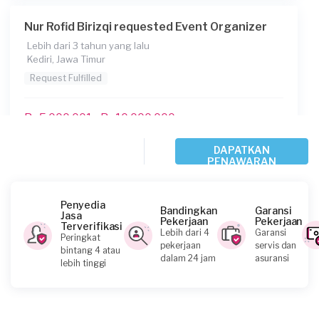
Nur Rofid Birizqi requested Event Organizer
Lebih dari 3 tahun yang lalu
Kediri, Jawa Timur
Request Fulfilled
Rp5.000.001 - Rp10.000.000
DAPATKAN
PENAWARAN
Elly Sigit requested Event Organizer
Lebih dari 3 tahun yang lalu
Malang, Jawa Timur
Penyedia
Bandingkan
Garansi
Jasa
Request Fulfilled
Pekerjaan
Pekerjaan
Terverifikasi
Lebih dari 4
Garansi
Peringkat
pekerjaan
servis dan
bintang 4 atau
Rp10.000.001 - Rp25.000.000
dalam 24 jam
asuransi
lebih tinggi
Bu Bilal requested Event Organizer