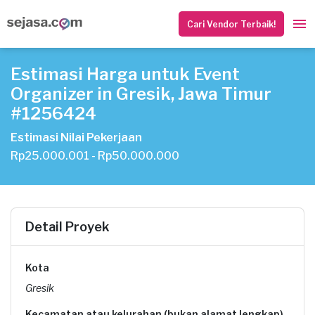
Cari Vendor Terbaik!
Estimasi Harga untuk Event
Organizer in Gresik, Jawa Timur
#1256424
Estimasi Nilai Pekerjaan
Rp25.000.001 - Rp50.000.000
Detail Proyek
Kota
Gresik
Kecamatan atau kelurahan (bukan alamat lengkap)