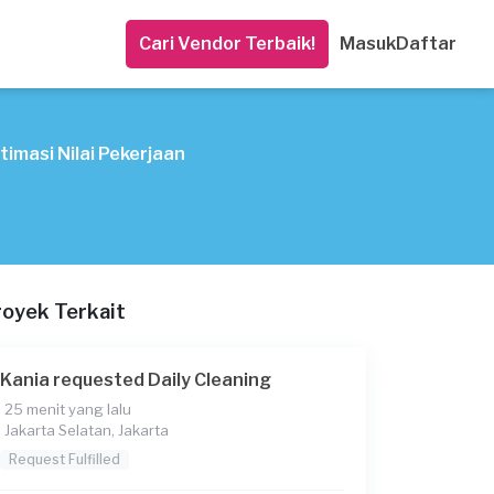
Cari Vendor Terbaik!
Masuk
Daftar
timasi Nilai Pekerjaan
royek Terkait
Kania requested Daily Cleaning
25 menit yang lalu
Jakarta Selatan, Jakarta
Request Fulfilled