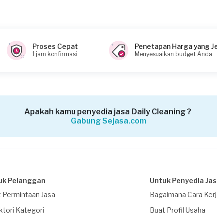
Proses Cepat
Penetapan Harga yang J
1 jam konfirmasi
Menyesuaikan budget Anda
Apakah kamu penyedia jasa Daily Cleaning ?
Gabung Sejasa.com
uk Pelanggan
Untuk Penyedia Ja
 Permintaan Jasa
Bagaimana Cara Ker
ktori Kategori
Buat Profil Usaha