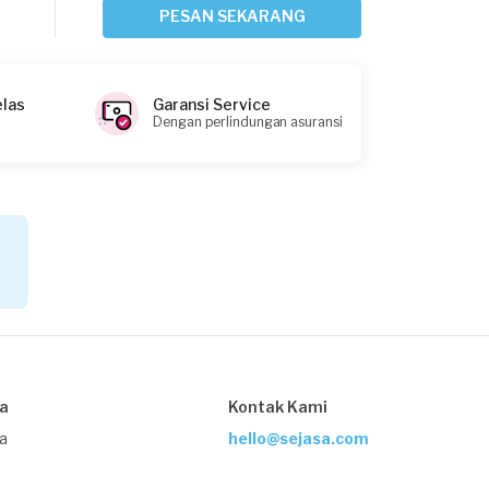
Jakarta Timur, Jakarta
PESAN SEKARANG
Request Fulfilled
elas
Garansi Service
Dengan perlindungan asuransi
Greis requested Daily Cleaning
Sekitar 6 jam yang lalu
Jakarta Barat, Jakarta
Request Fulfilled
Reginald Delvin requested Daily
Cleaning
Sekitar 7 jam yang lalu
sa
Kontak Kami
Jakarta Barat, Jakarta
Request Fulfilled
ja
hello@sejasa.com