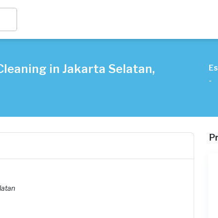
leaning in Jakarta Selatan,
Es
-
P
latan