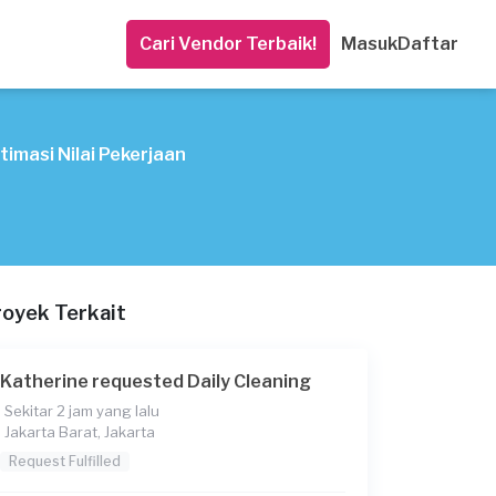
Cari Vendor Terbaik!
Masuk
Daftar
timasi Nilai Pekerjaan
royek Terkait
Katherine requested Daily Cleaning
Sekitar 2 jam yang lalu
Jakarta Barat, Jakarta
Request Fulfilled