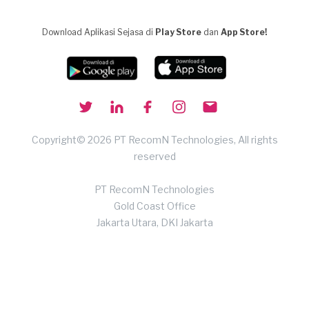
Download Aplikasi Sejasa di
Play Store
dan
App Store!
Copyright© 2026 PT RecomN Technologies, All rights
reserved
PT RecomN Technologies
Gold Coast Office
Jakarta Utara, DKI Jakarta