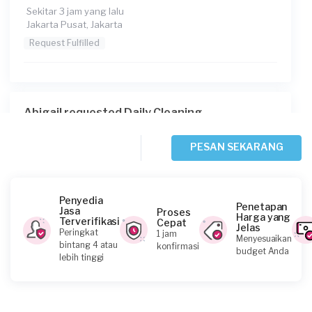
Sekitar 3 jam yang lalu
Jakarta Pusat, Jakarta
Request Fulfilled
Abigail requested Daily Cleaning
Sekitar 3 jam yang lalu
Jakarta Barat, Jakarta
PESAN SEKARANG
Request Fulfilled
Penyedia
Penetapan
Jasa
Proses
Harga yang
Terverifikasi
Cepat
Jelas
Rizky S requested Daily Cleaning
Peringkat
1 jam
Menyesuaikan
bintang 4 atau
konfirmasi
Sekitar 3 jam yang lalu
budget Anda
lebih tinggi
Jakarta Selatan, Jakarta
Request Fulfilled