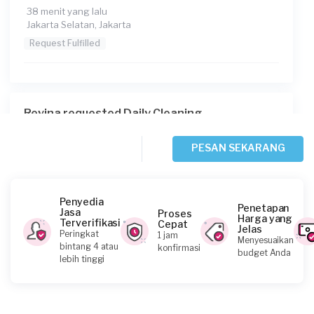
38 menit yang lalu
Jakarta Selatan, Jakarta
Request Fulfilled
Revina requested Daily Cleaning
43 menit yang lalu
Jakarta Barat, Jakarta
PESAN SEKARANG
Request Fulfilled
Penyedia
Penetapan
Jasa
Proses
Harga yang
Terverifikasi
Cepat
Jelas
Jenny requested Daily Cleaning
Peringkat
1 jam
Menyesuaikan
bintang 4 atau
konfirmasi
Sekitar satu jam yang lalu
budget Anda
lebih tinggi
Jakarta Utara, Jakarta
Request Fulfilled