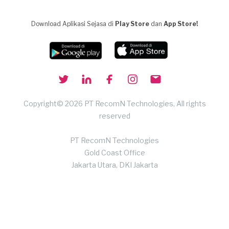
Download Aplikasi Sejasa di
Play Store
dan
App Store!
Copyright© 2026 PT RecomN Technologies, All rights
reserved
PT RecomN Technologies
Gold Coast Office
Jakarta Utara, DKI Jakarta