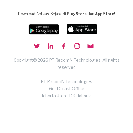
Download Aplikasi Sejasa di
Play Store
dan
App Store!
Copyright© 2026 PT RecomN Technologies, All rights
reserved
PT RecomN Technologies
Gold Coast Office
Jakarta Utara, DKI Jakarta