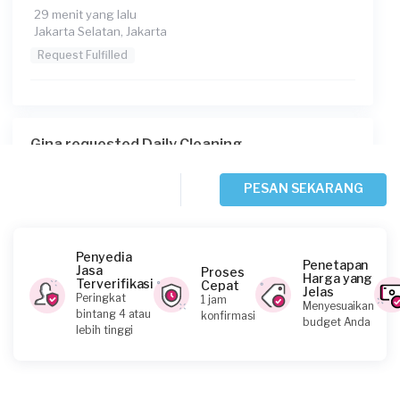
29 menit yang lalu
Jakarta Selatan, Jakarta
Request Fulfilled
Gina requested Daily Cleaning
30 menit yang lalu
Jakarta Pusat, Jakarta
PESAN SEKARANG
Request Fulfilled
Penyedia
Penetapan
Jasa
Proses
Harga yang
Terverifikasi
Cepat
Jelas
Ina requested Daily Cleaning
Peringkat
1 jam
Menyesuaikan
bintang 4 atau
konfirmasi
30 menit yang lalu
budget Anda
lebih tinggi
Jakarta Selatan, Jakarta
Request Fulfilled