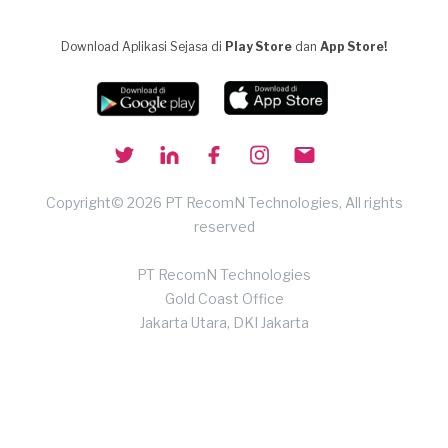
Download Aplikasi Sejasa di
Play Store
dan
App Store!
Copyright© 2026 PT RecomN Technologies, All rights
reserved
PT RecomN Technologies
Gold Coast Office
Jakarta Utara, DKI Jakarta