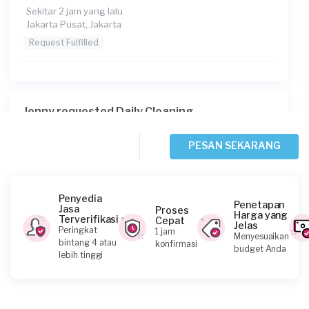
Sekitar 2 jam yang lalu
Jakarta Pusat, Jakarta
Request Fulfilled
Jenny requested Daily Cleaning
Sekitar 3 jam yang lalu
Jakarta Barat, Jakarta
PESAN SEKARANG
Request Fulfilled
Penyedia
Penetapan
Jasa
Proses
Harga yang
Terverifikasi
Cepat
Jelas
Nadiyah requested Daily Cleaning
Peringkat
1 jam
Menyesuaikan
bintang 4 atau
konfirmasi
Sekitar 4 jam yang lalu
budget Anda
lebih tinggi
Jakarta Barat, Jakarta
Request Fulfilled