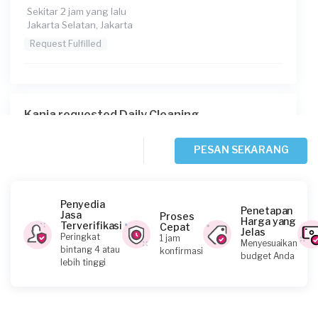
Sekitar 2 jam yang lalu
Jakarta Selatan, Jakarta
Request Fulfilled
Kania requested Daily Cleaning
Sekitar 3 jam yang lalu
Jakarta Selatan, Jakarta
PESAN SEKARANG
Request Fulfilled
Penyedia
Penetapan
Jasa
Proses
Harga yang
Terverifikasi
Cepat
Jelas
Aditia Dermawan requested Daily Cleaning
Peringkat
1 jam
Menyesuaikan
bintang 4 atau
konfirmasi
Sekitar 3 jam yang lalu
budget Anda
lebih tinggi
Jakarta Timur, Jakarta
Request Fulfilled