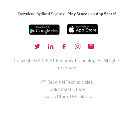
Download Aplikasi Sejasa di
Play Store
dan
App Store!
Copyright© 2026 PT RecomN Technologies, All rights
reserved
PT RecomN Technologies
Gold Coast Office
Jakarta Utara, DKI Jakarta