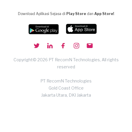
Download Aplikasi Sejasa di
Play Store
dan
App Store!
Copyright© 2026 PT RecomN Technologies, All rights
reserved
PT RecomN Technologies
Gold Coast Office
Jakarta Utara, DKI Jakarta