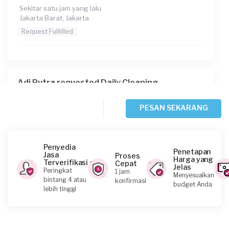
Sekitar satu jam yang lalu
Jakarta Barat, Jakarta
Request Fulfilled
Adi Putra requested Daily Cleaning
Sekitar satu jam yang lalu
Jakarta Pusat, Jakarta
PESAN SEKARANG
Request Fulfilled
Penyedia
Penetapan
Jasa
Proses
Harga yang
Terverifikasi
Cepat
Jelas
Grace requested Daily Cleaning
Peringkat
1 jam
Menyesuaikan
bintang 4 atau
konfirmasi
Sekitar 2 jam yang lalu
budget Anda
lebih tinggi
Jakarta Selatan, Jakarta
Request Fulfilled