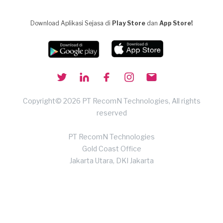
Download Aplikasi Sejasa di
Play Store
dan
App Store!
Copyright© 2026 PT RecomN Technologies, All rights
reserved
PT RecomN Technologies
Gold Coast Office
Jakarta Utara, DKI Jakarta