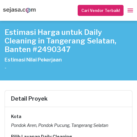
Cari Vendor Terbaik!
Estimasi Harga untuk Daily
Cleaning in Tangerang Selatan,
Banten #2490347
Estimasi Nilai Pekerjaan
-
Detail Proyek
Kota
Pondok Aren, Pondok Pucung, Tangerang Selatan
Pilih Layanan Daily Cleaning