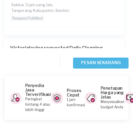
Sekitar 3 jam yang lalu
Tangerang Kabupaten, Banten
Request Fulfilled
Victorialevina requested Daily Cleaning
Sekitar 3 jam yang lalu
Tangerang Kota, Banten
PESAN SEKARANG
Request Fulfilled
Penyedia
Penetapan
Jasa
Proses
Harga yang
Terverifikasi
Cepat
Jelas
Lucienne requested Daily Cleaning
Peringkat
1 jam
Menyesuaikan
bintang 4 atau
konfirmasi
Sekitar 3 jam yang lalu
budget Anda
lebih tinggi
Tangerang Selatan, Banten
Request Fulfilled