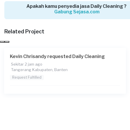
Apakah kamu penyedia jasa Daily Cleaning ?
Gabung Sejasa.com
Katrina requested Daily Cleaning
Sekitar 4 jam yang lalu
Tangerang Selatan, Banten
Related Project
Request Fulfilled
Kevin Chrisandy requested Daily Cleaning
Sekitar 2 jam ago
Oliver Susanto requested Daily Cleaning
Tangerang Kabupaten, Banten
Sekitar 13 jam yang lalu
Request Fulfilled
Tangerang Kabupaten, Banten
Request Fulfilled
Mustadin Taggala requested Daily Cleaning
Sekitar 20 jam yang lalu
Tangerang Selatan, Banten